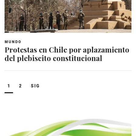
MUNDO
Protestas en Chile por aplazamiento
del plebiscito constitucional
Navegación
1
2
SIG
de
entradas