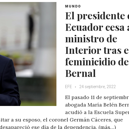
A
o
e
e
MUNDO
p
o
r
+
El presidente 
p
k
Ecuador cesa 
ministro de
Interior tras e
feminicidio de
Bernal
EFE
24 septiembre, 2022
El pasado 11 de septiembr
abogada María Belén Ber
acudió a la Escuela Supe
isitar a su esposo, el coronel Germán Cáceres, que
 desapareció ese día de la dependencia. (más…)