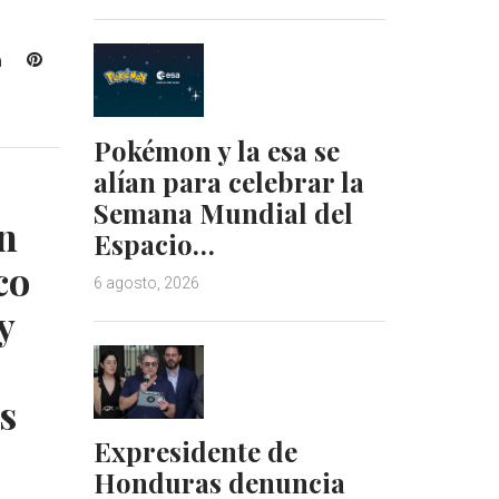
L
P
i
i
n
n
k
t
Pokémon y la esa se
e
e
alían para celebrar la
d
r
Semana Mundial del
I
e
en
Espacio…
n
s
t
co
6 agosto, 2026
y
s
Expresidente de
Honduras denuncia