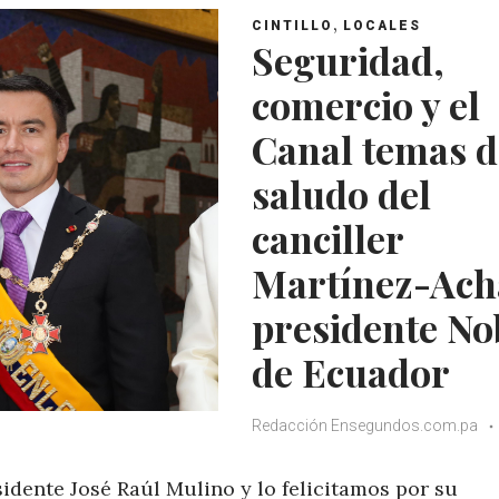
,
CINTILLO
LOCALES
Seguridad,
comercio y el
Canal temas d
saludo del
canciller
Martínez-Ach
presidente No
de Ecuador
Redacción Ensegundos.com.pa
idente José Raúl Mulino y lo felicitamos por su