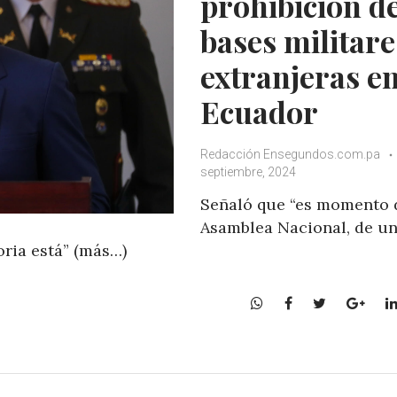
prohibición d
bases militare
extranjeras e
Ecuador
Redacción Ensegundos.com.pa
septiembre, 2024
Señaló que “es momento 
Asamblea Nacional, de un
oria está” (más…)
W
F
T
G
h
a
w
o
a
c
i
o
t
e
t
g
s
b
t
l