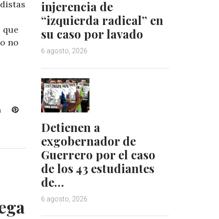
distas
injerencia de
“izquierda radical” en
 que
su caso por lavado
to no
6 agosto, 2026
L
P
i
i
Detienen a
n
n
exgobernador de
k
t
Guerrero por el caso
e
e
de los 43 estudiantes
d
r
I
e
de…
n
s
t
6 agosto, 2026
rega