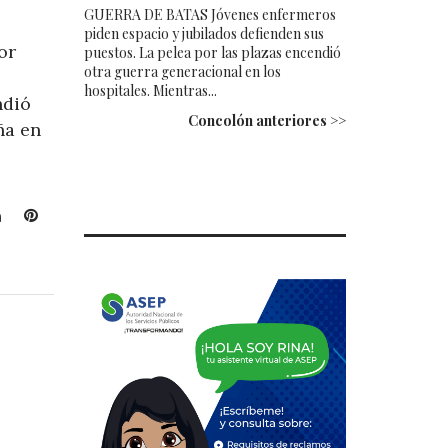
GUERRA DE BATAS Jóvenes enfermeros
piden espacio y jubilados defienden sus
or
puestos. La pelea por las plazas encendió
otra guerra generacional en los
hospitales. Mientras...
ndió
Concolón anteriores >>
ña en
L
P
i
i
n
n
k
t
e
e
d
r
I
e
n
s
t