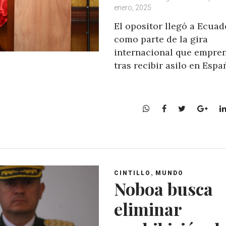
enero, 2025
El opositor llegó a Ecuad
como parte de la gira
internacional que empre
tras recibir asilo en Espa
W
F
T
G
h
a
w
o
a
c
i
o
t
e
t
g
s
b
t
l
A
o
e
e
,
CINTILLO
MUNDO
p
o
r
+
Noboa busca
p
k
eliminar