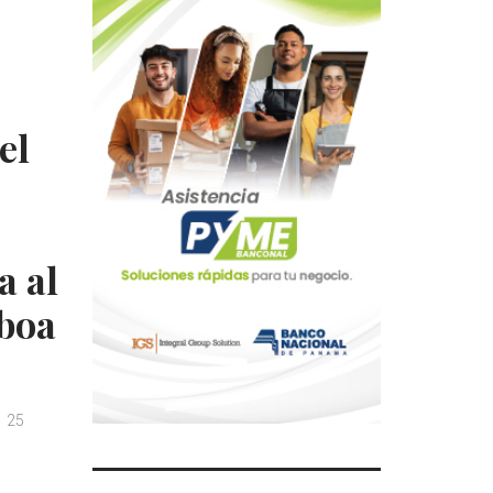
el
a al
boa
25