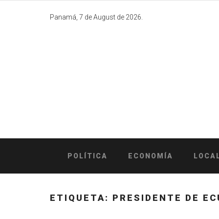
Skip
to
Panamá, 7 de August de 2026.
content
POLÍTICA
ECONOMÍA
LOCA
ETIQUETA:
PRESIDENTE DE E