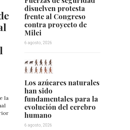
d
r
disuelven protesta
I
e
de
frente al Congreso
n
s
t
contra proyecto de
al
Milei
6 agosto, 2026
l
Los azúcares naturales
han sido
fundamentales para la
e la
nal
evolución del cerebro
rior
humano
6 agosto, 2026