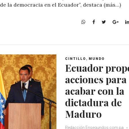
 de la democracia en el Ecuador”, destaca (más…)
W
F
T
G
h
a
w
o
a
c
i
o
t
e
t
g
s
b
t
l
A
o
e
e
,
CINTILLO
MUNDO
p
o
r
+
Ecuador prop
p
k
acciones para
acabar con la
dictadura de
Maduro
Redacción Ensegundos.com.pa