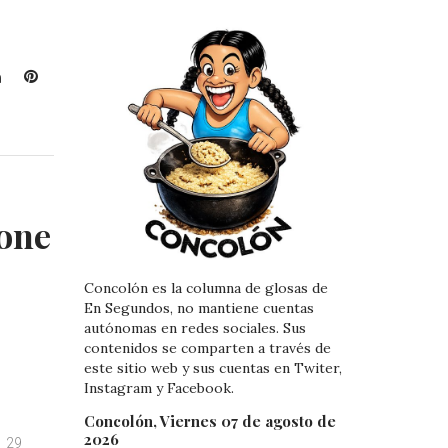
L
P
i
i
n
n
k
t
e
e
d
r
I
e
one
n
s
t
Concolón es la columna de glosas de
En Segundos, no mantiene cuentas
autónomas en redes sociales. Sus
contenidos se comparten a través de
este sitio web y sus cuentas en Twiter,
Instagram y Facebook.
Concolón, Viernes 07 de agosto de
2026
29