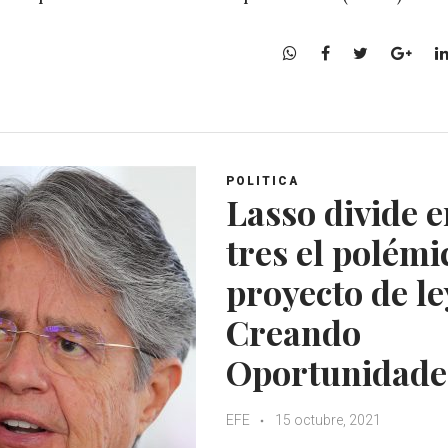
W
F
T
G
h
a
w
o
a
c
i
o
t
e
t
g
s
b
t
l
A
o
e
e
POLITICA
p
o
r
+
Lasso divide 
p
k
tres el polémi
proyecto de le
Creando
Oportunidade
EFE
15 octubre, 2021