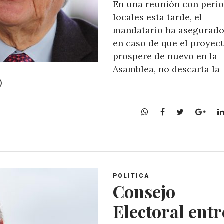
En una reunión con perio
locales esta tarde, el
mandatario ha asegurado
en caso de que el proyec
prospere de nuevo en la
Asamblea, no descarta la
)
W
F
T
G
h
a
w
o
a
c
i
o
t
e
t
g
s
b
t
l
A
o
e
e
POLITICA
p
o
r
+
Consejo
p
k
Electoral ent