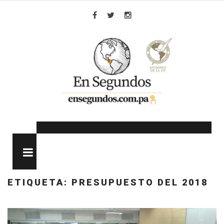
Skip
to
Facebook
Twitter
Instagram
content
MENU
ETIQUETA:
PRESUPUESTO DEL 2018