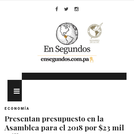
Skip
to
Facebook
Twitter
Instagram
content
MENU
ECONOMÍA
Presentan presupuesto en la
Asamblea para el 2018 por $23 mil