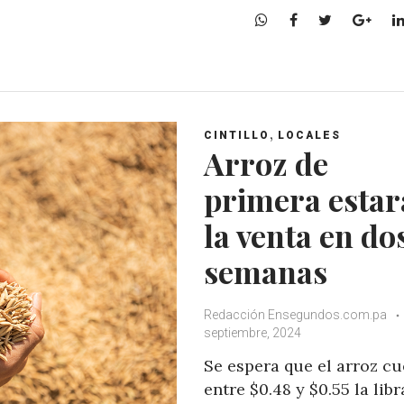
W
F
T
G
h
a
w
o
a
c
i
o
t
e
t
g
s
b
t
l
A
o
e
e
,
CINTILLO
LOCALES
p
o
r
+
Arroz de
p
k
primera estar
la venta en do
semanas
Redacción Ensegundos.com.pa
septiembre, 2024
Se espera que el arroz cu
entre $0.48 y $0.55 la libr