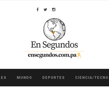
Facebook
Twitter
Instagram
LES
MUNDO
DEPORTES
CIENCIA/TECNO