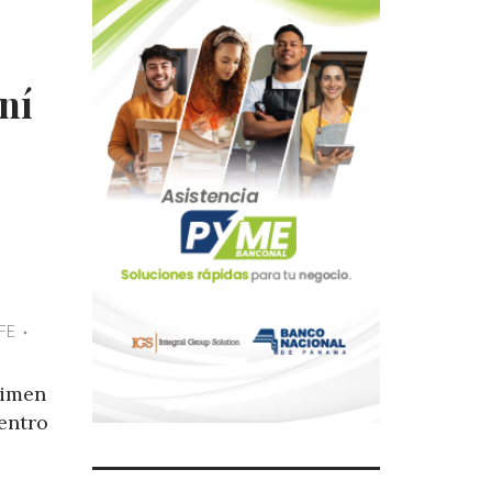
ní
FE
gimen
entro