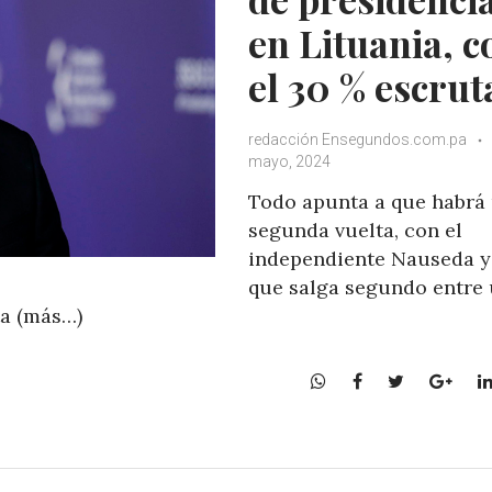
en Lituania, c
el 30 % escru
redacción Ensegundos.com.pa
mayo, 2024
Todo apunta a que habrá
segunda vuelta, con el
independiente Nauseda y
que salga segundo entre
ta (más…)
W
F
T
G
h
a
w
o
a
c
i
o
t
e
t
g
s
b
t
l