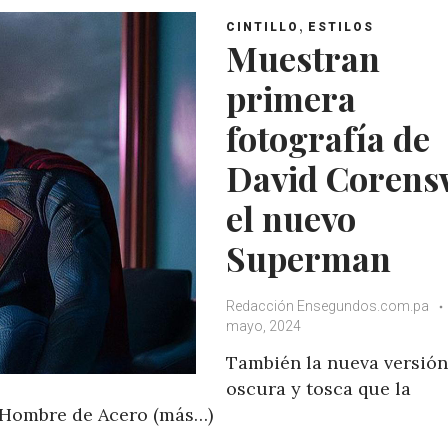
A
o
e
e
,
CINTILLO
ESTILOS
p
o
r
+
Muestran
p
k
primera
fotografía de
David Corens
el nuevo
Superman
Redacción Ensegundos.com.pa
mayo, 2024
También la nueva versió
oscura y tosca que la
 Hombre de Acero (más…)