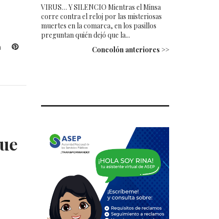
VIRUS… Y SILENCIO Mientras el Minsa
corre contra el reloj por las misteriosas
muertes en la comarca, en los pasillos
preguntan quién dejó que la...
L
P
Concolón anteriores >>
i
i
n
n
k
t
e
e
d
r
I
e
n
s
t
que