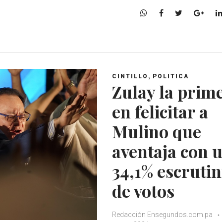
W
F
T
G
h
a
w
o
a
c
i
o
t
e
t
g
s
b
t
l
A
o
e
e
,
CINTILLO
POLITICA
p
o
r
+
Zulay la prim
p
k
en felicitar a
Mulino que
aventaja con 
34,1% escrutin
de votos
Redacción Ensegundos.com.pa