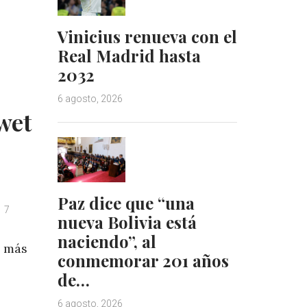
d
r
I
e
Vinicius renueva con el
n
s
Real Madrid hasta
t
2032
6 agosto, 2026
wet
Paz dice que “una
7
nueva Bolivia está
naciendo”, al
n más
conmemorar 201 años
de…
6 agosto, 2026