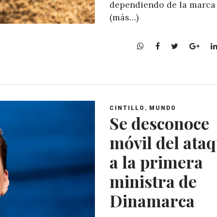
dependiendo de la marca
(más…)
W
F
T
G
h
a
w
o
a
c
i
o
t
e
t
g
s
b
t
l
A
o
e
e
,
CINTILLO
MUNDO
p
o
r
+
Se desconoce
p
k
móvil del ata
a la primera
ministra de
Dinamarca