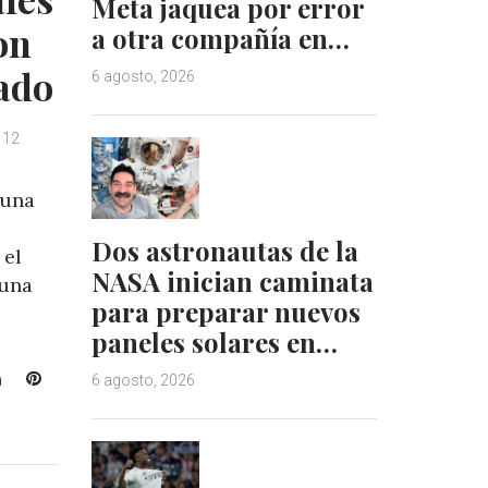
Meta jaquea por error
on
a otra compañía en…
tado
6 agosto, 2026
12
 una
Dos astronautas de la
 el
NASA inician caminata
 una
para preparar nuevos
paneles solares en…
L
P
6 agosto, 2026
i
i
n
n
k
t
e
e