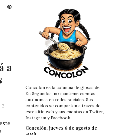
L
P
i
i
n
n
k
t
e
e
d
r
I
e
n
s
t
á a
s
Concolón es la columna de glosas de
En Segundos, no mantiene cuentas
autónomas en redes sociales. Sus
contenidos se comparten a través de
2
este sitio web y sus cuentas en Twiter,
Instagram y Facebook.
este
Concolón, jueves 6 de agosto de
a
2026