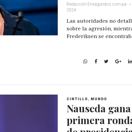
Redacción Ensegundos.com.pa
2024
Las autoridades no detal
sobre la agresión, mientr
Frederiksen se encontrab
W
F
T
G
h
a
w
o
a
c
i
o
t
e
t
g
s
b
t
l
A
o
e
e
,
CINTILLO
MUNDO
p
o
r
+
Nauseda gana
p
k
primera rond
de presidenci