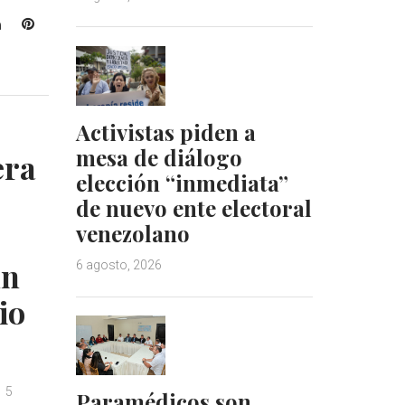
L
P
i
i
n
n
k
t
e
e
Activistas piden a
d
r
I
e
mesa de diálogo
era
n
s
elección “inmediata”
t
de nuevo ente electoral
venezolano
un
6 agosto, 2026
io
5
Paramédicos son