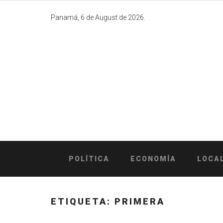
Skip
to
Panamá, 6 de August de 2026.
content
POLÍTICA
ECONOMÍA
LOCA
ETIQUETA:
PRIMERA