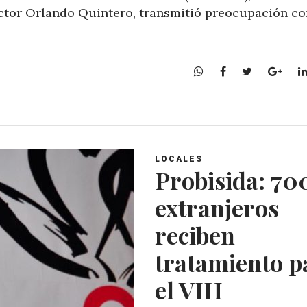
doctor Orlando Quintero, transmitió preocupación c
W
F
T
G
h
a
w
o
a
c
i
o
t
e
t
g
s
b
t
l
A
o
e
e
LOCALES
p
o
r
+
Probisida: 70
p
k
extranjeros
reciben
tratamiento p
el VIH