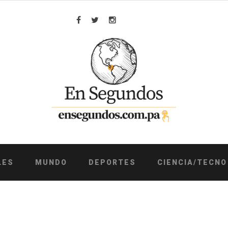
Facebook
Twitter
Instagram
LES
MUNDO
DEPORTES
CIENCIA/TECNO