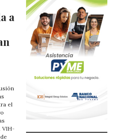
a a
an
usión
as
ra el
ro
as
l VIH-
 de