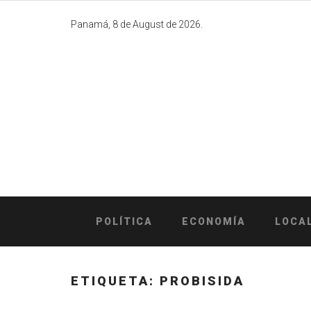
Skip
to
Panamá, 8 de August de 2026.
content
POLÍTICA
ECONOMÍA
LOCA
ETIQUETA:
PROBISIDA