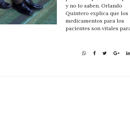
y no lo saben. Orlando
Quintero explica que los
medicamentos para los
pacientes son vitales par
W
F
T
G
h
a
w
o
a
c
i
o
t
e
t
g
s
b
t
l
A
o
e
e
p
o
r
+
p
k