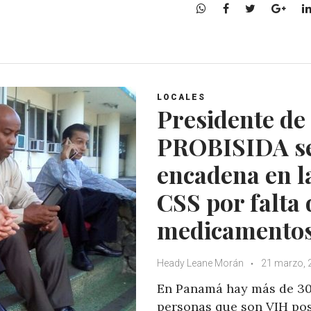
W
F
T
G
h
a
w
o
a
c
i
o
t
e
t
g
s
b
t
l
A
o
e
e
LOCALES
p
o
r
+
Presidente de
p
k
PROBISIDA s
encadena en l
CSS por falta 
medicamento
Heady Leane Morán
21 marzo, 
En Panamá hay más de 30
personas que son VIH pos