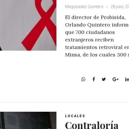
Mequisedec Quintero
28 julio, 
El director de Probisida,
Orlando Quintero inform
que 700 ciudadanos
extranjeros reciben
tratamientos retroviral en
Minsa, de los cuales 300
W
F
T
G
h
a
w
o
a
c
i
o
t
e
t
g
s
b
t
l
A
o
e
e
LOCALES
p
o
r
+
Contraloría
p
k