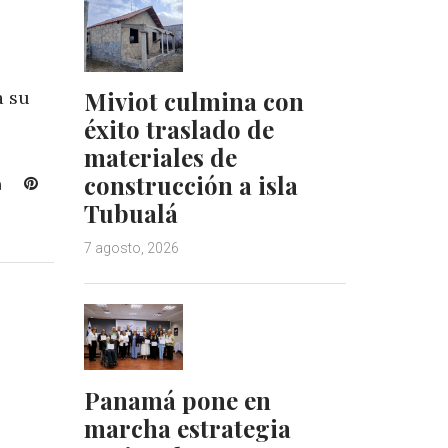
Miviot culmina con
a su
éxito traslado de
materiales de
construcción a isla
L
P
i
i
Tubualá
n
n
7 agosto, 2026
k
t
e
e
d
r
I
e
n
s
t
Panamá pone en
marcha estrategia