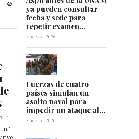
L
P
ya pueden consultar
i
i
fecha y sede para
n
n
repetir examen…
k
t
e
e
7 agosto, 2026
d
r
I
e
n
s
t
e
a
Fuerzas de cuatro
de
países simulan un
s
asalto naval para
impedir un ataque al…
2017
7 agosto, 2026
 mil
itivo