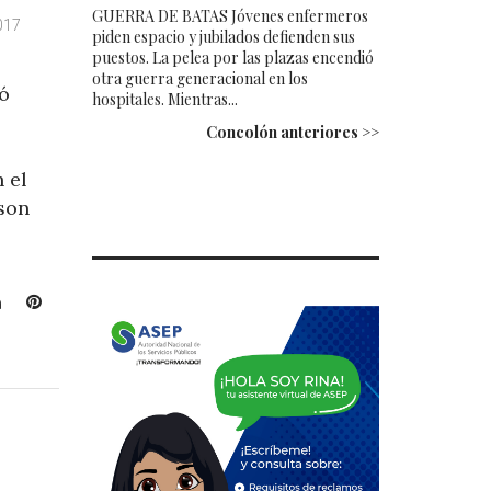
GUERRA DE BATAS Jóvenes enfermeros
2017
piden espacio y jubilados defienden sus
puestos. La pelea por las plazas encendió
otra guerra generacional en los
ó
hospitales. Mientras...
Concolón anteriores >>
 el
 son
L
P
i
i
n
n
k
t
e
e
d
r
I
e
n
s