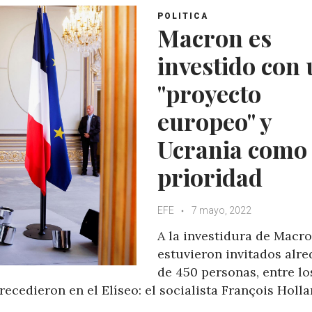
POLITICA
Macron es
investido con
"proyecto
europeo" y
Ucrania como
prioridad
EFE
7 mayo, 2022
A la investidura de Macr
estuvieron invitados alr
de 450 personas, entre lo
ecedieron en el Elíseo: el socialista François Holl