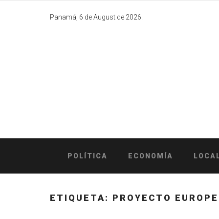
Skip
to
Panamá, 6 de August de 2026.
content
POLÍTICA
ECONOMÍA
LOCA
ETIQUETA:
PROYECTO EUROP