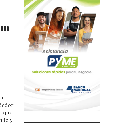
 un
on
ededor
s que
ande y