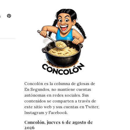
L
P
i
i
n
n
k
t
e
e
d
r
I
e
n
s
t
Concolón es la columna de glosas de
En Segundos, no mantiene cuentas
autónomas en redes sociales. Sus
contenidos se comparten a través de
este sitio web y sus cuentas en Twiter,
Instagram y Facebook.
Concolón, jueves 6 de agosto de
2026