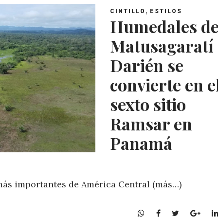
,
CINTILLO
ESTILOS
Humedales d
Matusagaratí
Darién se
convierte en e
sexto sitio
Ramsar en
Panamá
 más importantes de América Central (más…)
W
F
T
G