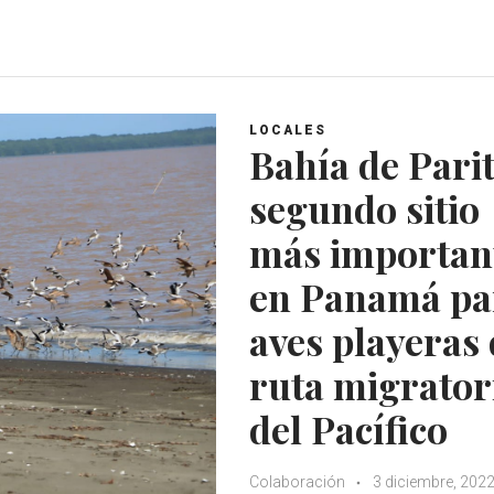
h
a
w
o
a
c
i
o
t
e
t
g
s
b
t
l
A
o
e
e
LOCALES
p
o
r
+
Bahía de Parit
p
k
segundo sitio
más importan
en Panamá pa
aves playeras
ruta migrator
del Pacífico
Colaboración
3 diciembre, 202