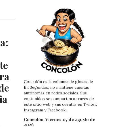
i
i
n
n
k
t
e
e
d
r
I
e
a:
n
s
t
te
ra
Concolón es la columna de glosas de
 de
En Segundos, no mantiene cuentas
autónomas en redes sociales. Sus
ia
contenidos se comparten a través de
este sitio web y sus cuentas en Twiter,
Instagram y Facebook.
Concolón, Viernes 07 de agosto de
2026
2