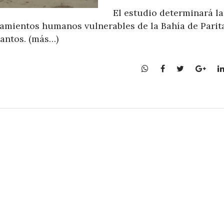
El estudio determinará la
tamientos humanos vulnerables de la Bahía de Parita
Santos. (más…)
W
F
T
G
h
a
w
o
a
c
i
o
t
e
t
g
s
b
t
l
A
o
e
e
p
o
r
+
p
k