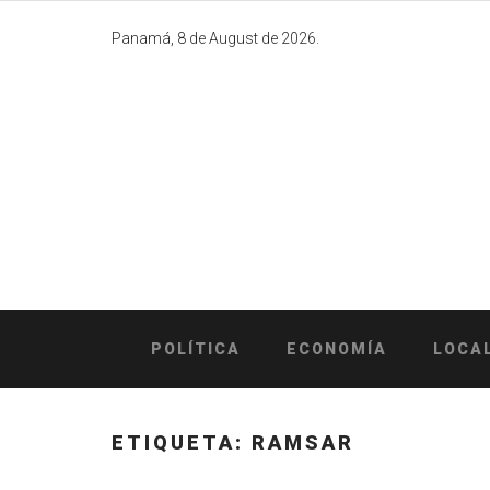
Skip
to
Panamá, 8 de August de 2026.
content
POLÍTICA
ECONOMÍA
LOCA
ETIQUETA:
RAMSAR