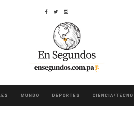
Facebook
Twitter
Instagram
LES
MUNDO
DEPORTES
CIENCIA/TECNO