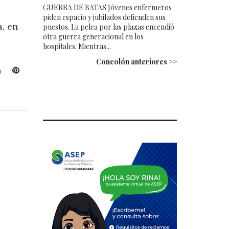
GUERRA DE BATAS Jóvenes enfermeros
piden espacio y jubilados defienden sus
, en
puestos. La pelea por las plazas encendió
otra guerra generacional en los
hospitales. Mientras...
Concolón anteriores >>
L
P
i
i
n
n
k
t
e
e
d
r
I
e
n
s
t