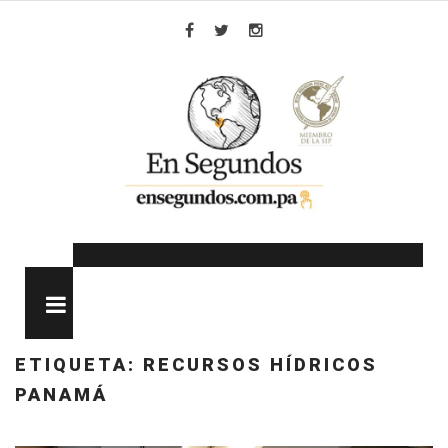
Skip
to
Facebook
Twitter
Instagram
content
MENU
ETIQUETA:
RECURSOS HÍDRICOS
PANAMÁ