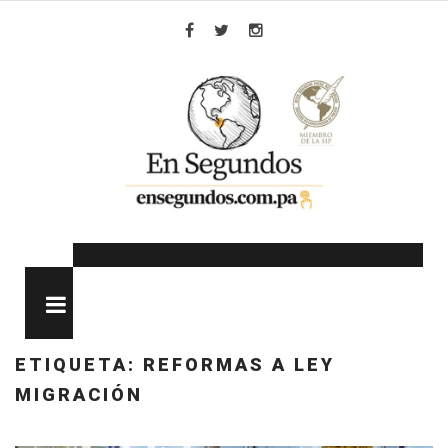
Skip
to
Facebook
Twitter
Instagram
content
MENU
ETIQUETA:
REFORMAS A LEY
MIGRACIÓN