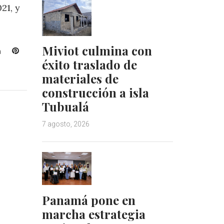
21, y
Miviot culmina con
L
P
éxito traslado de
i
i
n
n
materiales de
k
t
construcción a isla
e
e
Tubualá
d
r
I
e
7 agosto, 2026
n
s
t
Panamá pone en
marcha estrategia