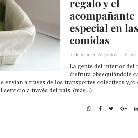
regalo y el
acompañante
especial en la
comidas
Redacción En Segundos
5 julio
La gente del interior del 
disfruta obsequiándole c
as envían a través de los transportes colectivos y/o
servicio a través del país. (más…)
W
F
T
G
h
a
w
o
a
c
i
o
t
e
t
g
s
b
t
l