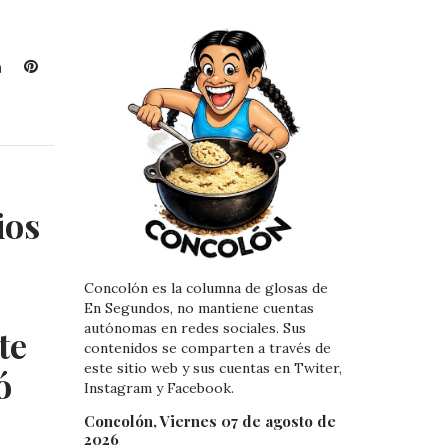
L
P
i
i
n
n
k
t
e
e
d
r
I
e
ios
n
s
t
Concolón es la columna de glosas de
En Segundos, no mantiene cuentas
autónomas en redes sociales. Sus
te
contenidos se comparten a través de
este sitio web y sus cuentas en Twiter,
ó
Instagram y Facebook.
Concolón, Viernes 07 de agosto de
2026