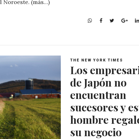
l Noroeste. (más…)
W
F
T
G
h
a
w
o
a
c
i
o
t
e
t
g
s
b
t
l
A
o
e
e
THE NEW YORK TIMES
p
o
r
+
Los empresar
p
k
de Japón no
encuentran
sucesores y es
hombre regal
su negocio