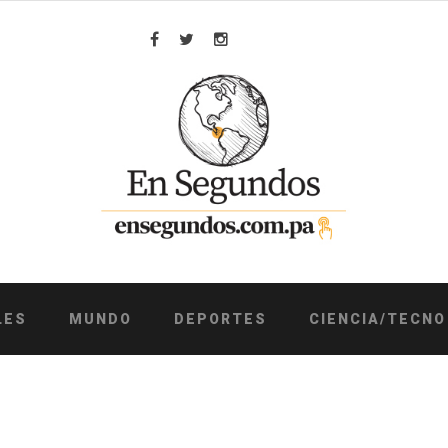
Facebook
Twitter
Instagram
LES
MUNDO
DEPORTES
CIENCIA/TECNO