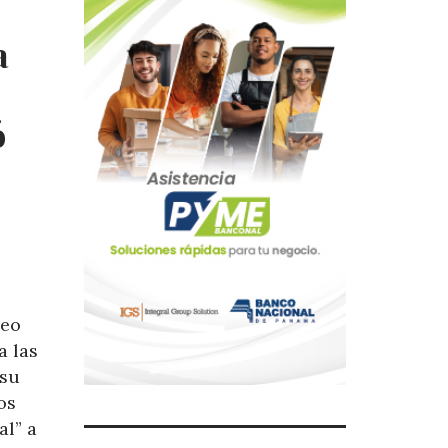
a
ó
seo
a las
 su
os
al” a