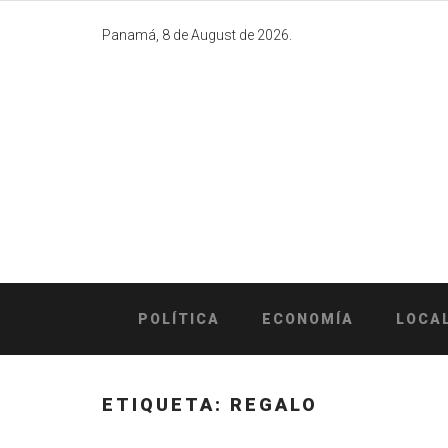
Skip
to
Panamá, 8 de August de 2026.
content
POLÍTICA
ECONOMÍA
LOCA
ETIQUETA:
REGALO