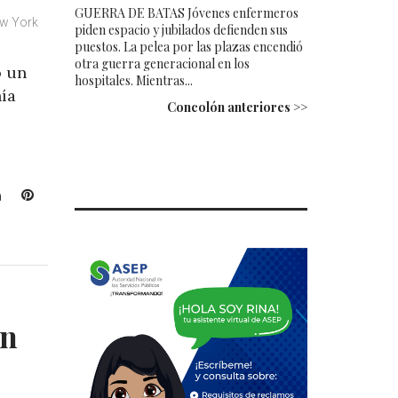
GUERRA DE BATAS Jóvenes enfermeros
ew York
piden espacio y jubilados defienden sus
puestos. La pelea por las plazas encendió
otra guerra generacional en los
 un
hospitales. Mientras...
ía
Concolón anteriores >>
L
P
i
i
n
n
k
t
e
e
d
r
I
e
Un
n
s
t