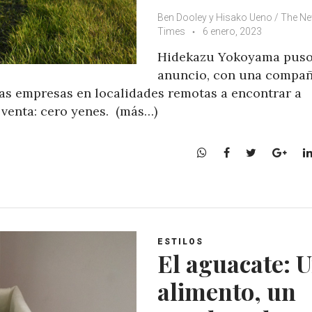
Ben Dooley y Hisako Ueno / The N
Times
6 enero, 2023
Hidekazu Yokoyama puso
anuncio, con una compañ
as empresas en localidades remotas a encontrar a
 venta: cero yenes. (más…)
W
F
T
G
h
a
w
o
a
c
i
o
t
e
t
g
s
b
t
l
A
o
e
e
ESTILOS
p
o
r
+
El aguacate: 
p
k
alimento, un