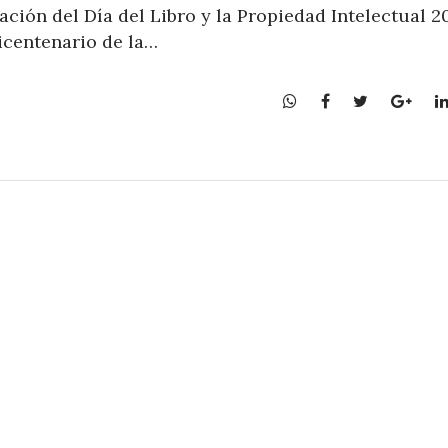
ción del Día del Libro y la Propiedad Intelectual 20
icentenario de la…
W
F
T
G
h
a
w
o
a
c
i
o
t
e
t
g
s
b
t
l
A
o
e
e
p
o
r
+
p
k