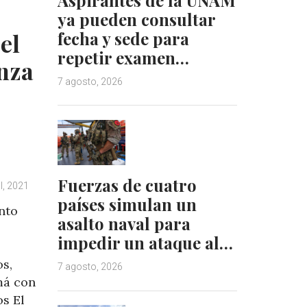
d
r
ya pueden consultar
I
e
el
fecha y sede para
n
s
repetir examen…
t
nza
7 agosto, 2026
Fuerzas de cuatro
l, 2021
países simulan un
nto
asalto naval para
impedir un ataque al…
os,
7 agosto, 2026
má con
os El