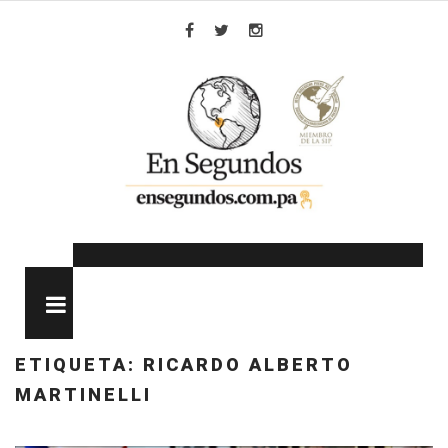
Skip
to
Facebook
Twitter
Instagram
content
MENU
ETIQUETA:
RICARDO ALBERTO
MARTINELLI