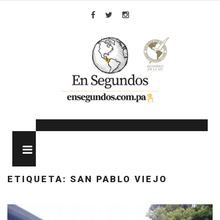
Skip
to
Facebook
Twitter
Instagram
content
MENU
ETIQUETA:
SAN PABLO VIEJO