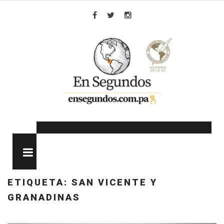
Skip
to
Facebook
Twitter
Instagram
content
MENU
ETIQUETA:
SAN VICENTE Y
GRANADINAS