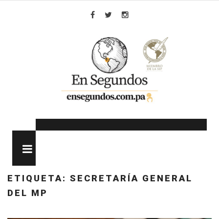
Skip
to
Facebook
Twitter
Instagram
content
MENU
ETIQUETA:
SECRETARÍA GENERAL
DEL MP