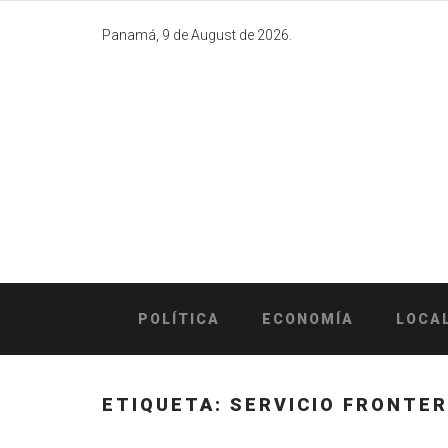
Skip
to
Panamá, 9 de August de 2026.
content
POLÍTICA
ECONOMÍA
LOCA
ETIQUETA:
SERVICIO FRONTER