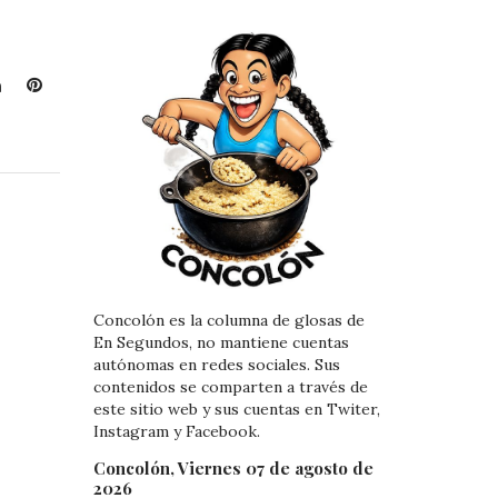
L
P
i
i
n
n
k
t
e
e
d
r
I
e
n
s
t
Concolón es la columna de glosas de
En Segundos, no mantiene cuentas
autónomas en redes sociales. Sus
contenidos se comparten a través de
este sitio web y sus cuentas en Twiter,
Instagram y Facebook.
Concolón, Viernes 07 de agosto de
2026