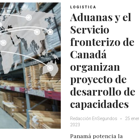
LOGISTICA
Aduanas y el
Servicio
fronterizo de
Canadá
organizan
proyecto de
desarrollo de
capacidades
Redacción EnSegundos
25 ene
2023
Panamá potencia la