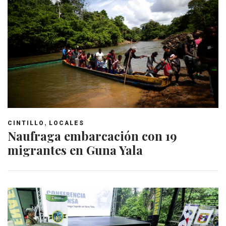
,
CINTILLO
LOCALES
Naufraga embarcación con 19
migrantes en Guna Yala