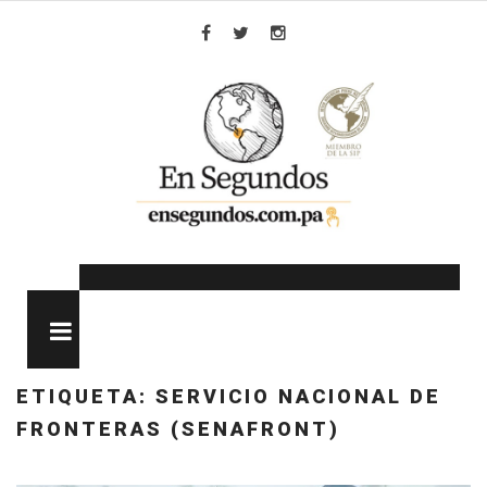
Skip
to
Facebook
Twitter
Instagram
content
MENU
ETIQUETA:
SERVICIO NACIONAL DE
FRONTERAS (SENAFRONT)