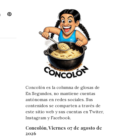
L
P
i
i
n
n
k
t
e
e
d
r
I
e
n
s
t
Concolón es la columna de glosas de
En Segundos, no mantiene cuentas
autónomas en redes sociales. Sus
contenidos se comparten a través de
este sitio web y sus cuentas en Twiter,
Instagram y Facebook.
Concolón, Viernes 07 de agosto de
2026