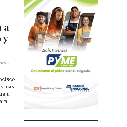
a a
 y
imes
ncisco
ez más
ía a
ara