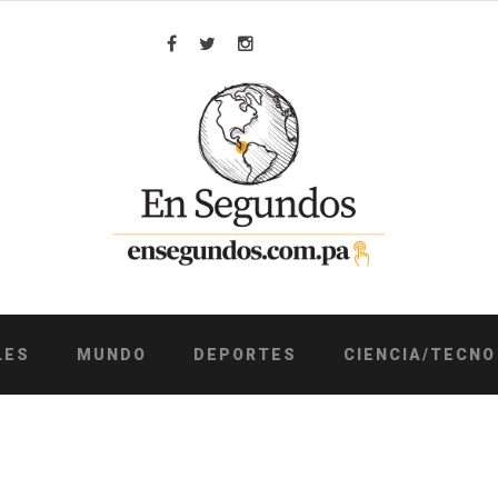
Facebook
Twitter
Instagram
LES
MUNDO
DEPORTES
CIENCIA/TECNO