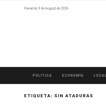
Skip
to
Panamá, 9 de August de 2026.
content
POLÍTICA
ECONOMÍA
LOCA
ETIQUETA:
SIN ATADURAS