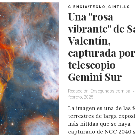
,
CIENCIA/TECNO
CINTILLO
Una "rosa
vibrante" de 
Valentín,
capturada por
telescopio
Gemini Sur
Redacción, Ensegundos.com.pa
febrero, 2025
La imagen es una de las f
terrestres de larga expos
más nítidas que se haya
capturado de NGC 2040 s