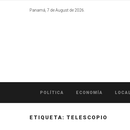
Skip
to
Panamá, 7 de August de 2026.
content
POLÍTICA
ECONOMÍA
LOCA
ETIQUETA:
TELESCOPIO