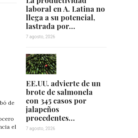
e
e
laboral en A. Latina no
d
r
llega a su potencial,
I
e
lastrada por…
n
s
t
7 agosto, 2026
EE.UU. advierte de un
brote de salmonela
con 345 casos por
mbó de
jalapeños
procedentes…
ocero
ncia el
7 agosto, 2026