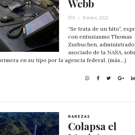
Webb
EFE
8 enero, 2022
“Se trata de un hito”, exp
con entusiasmo Thomas
Zurbuchen, administrado
asociado de la NASA, sobr
rimera en su tipo por la agencia federal. (más…)
W
F
T
G
h
a
w
o
a
c
i
o
t
e
t
g
s
b
t
l
A
o
e
e
RAREZAS
p
o
r
+
Colapsa el
p
k