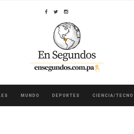
Facebook
Twitter
Instagram
LES
MUNDO
DEPORTES
CIENCIA/TECNO