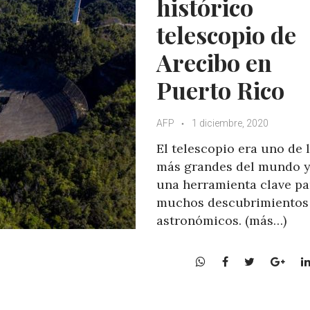
histórico
telescopio de
Arecibo en
Puerto Rico
AFP
1 diciembre, 2020
El telescopio era uno de 
más grandes del mundo y
una herramienta clave pa
muchos descubrimientos
astronómicos. (más…)
W
F
T
G
h
a
w
o
a
c
i
o
t
e
t
g