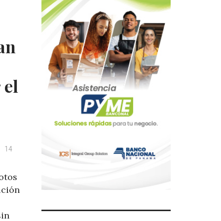
San
 el
14
otos
ición
in