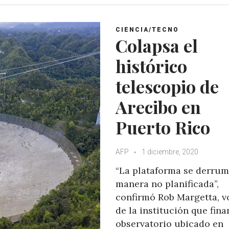
s
b
t
l
A
o
e
e
CIENCIA/TECNO
p
o
r
+
Colapsa el
p
k
histórico
telescopio de
Arecibo en
Puerto Rico
AFP
1 diciembre, 2020
“La plataforma se derru
manera no planificada”,
confirmó Rob Margetta, v
de la institución que fina
observatorio ubicado en