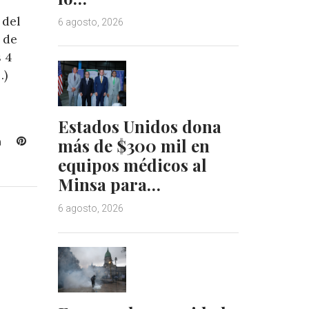
 del
6 agosto, 2026
 de
s 4
…)
Estados Unidos dona
L
P
más de $300 mil en
i
i
equipos médicos al
n
n
Minsa para…
k
t
e
e
6 agosto, 2026
d
r
I
e
n
s
t