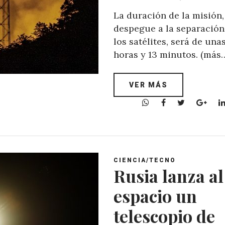
La duración de la misión,
despegue a la separación
los satélites, será de una
horas y 13 minutos. (más
VER MÁS
W
F
T
G
h
a
w
o
a
c
i
o
t
e
t
g
s
b
t
l
A
o
e
e
CIENCIA/TECNO
Rusia lanza al
p
o
r
+
p
k
espacio un
telescopio de