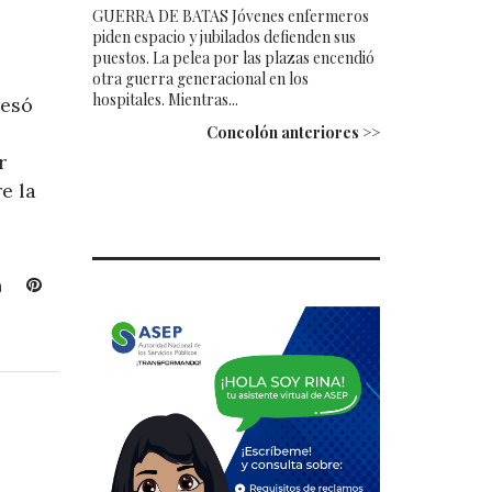
GUERRA DE BATAS Jóvenes enfermeros
piden espacio y jubilados defienden sus
puestos. La pelea por las plazas encendió
otra guerra generacional en los
hospitales. Mientras...
resó
Concolón anteriores >>
r
e la
L
P
i
i
n
n
k
t
e
e
d
r
I
e
n
s
t