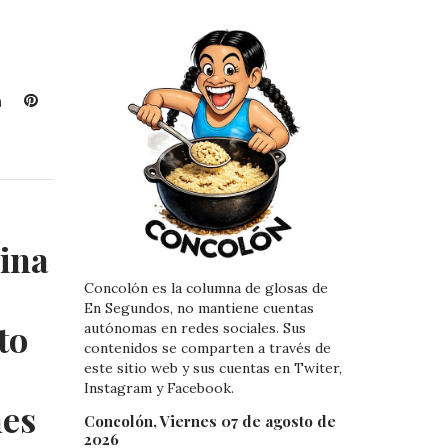
L
P
i
i
n
n
k
t
e
e
d
r
I
e
ina
n
s
t
Concolón es la columna de glosas de
En Segundos, no mantiene cuentas
to
autónomas en redes sociales. Sus
contenidos se comparten a través de
este sitio web y sus cuentas en Twiter,
Instagram y Facebook.
mes
Concolón, Viernes 07 de agosto de
2026