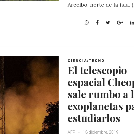
Arecibo, norte de la isla.
W
F
T
G
h
a
w
o
a
c
i
o
t
e
t
g
s
b
t
l
A
o
e
e
CIENCIA/TECNO
p
o
r
+
El telescopio
p
k
espacial Cheo
sale rumbo a 
exoplanetas p
estudiarlos
AFP
18 diciembre, 2019