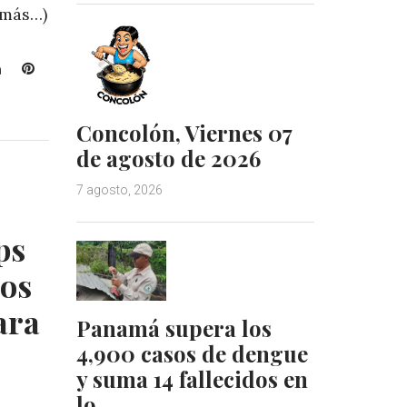
 (más…)
L
P
i
i
n
n
Concolón, Viernes 07
k
t
e
e
de agosto de 2026
d
r
7 agosto, 2026
I
e
n
s
t
ps
los
ara
Panamá supera los
4,900 casos de dengue
y suma 14 fallecidos en
lo…