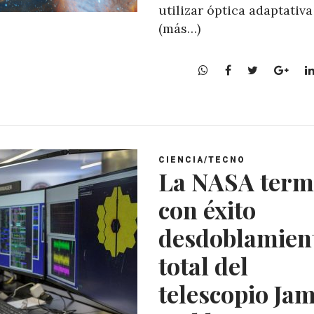
utilizar óptica adaptativa
(más…)
W
F
T
G
h
a
w
o
a
c
i
o
t
e
t
g
s
b
t
l
A
o
e
e
CIENCIA/TECNO
p
o
r
+
La NASA term
p
k
con éxito
desdoblamien
total del
telescopio Ja