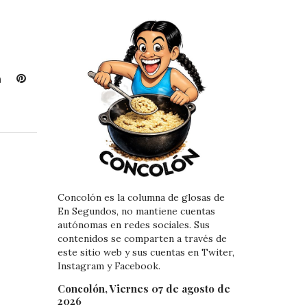
L
P
i
i
n
n
k
t
e
e
d
r
I
e
n
s
Concolón es la columna de glosas de
t
En Segundos, no mantiene cuentas
autónomas en redes sociales. Sus
contenidos se comparten a través de
este sitio web y sus cuentas en Twiter,
Instagram y Facebook.
Concolón, Viernes 07 de agosto de
2026