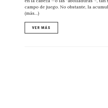
en la cabeza —o las “abolladuras”–, tan
campo de juego. No obstante, la acumula
(más…)
VER MÁS