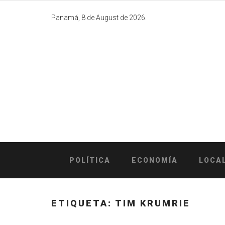
Skip
to
Panamá, 8 de August de 2026.
content
POLÍTICA
ECONOMÍA
LOCA
ETIQUETA:
TIM KRUMRIE