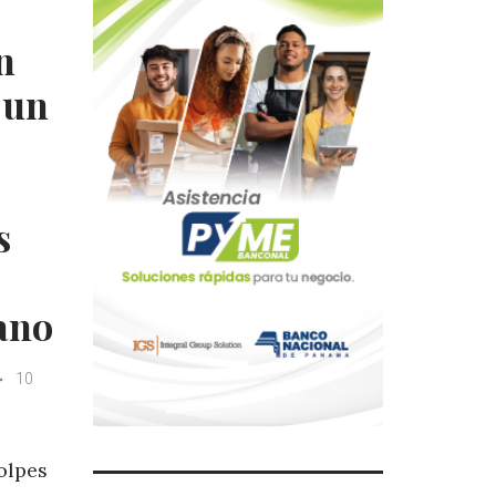
n
 un
s
ano
10
golpes