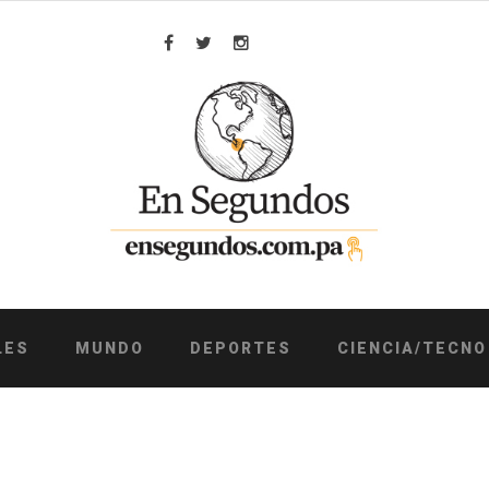
Facebook
Twitter
Instagram
LES
MUNDO
DEPORTES
CIENCIA/TECNO