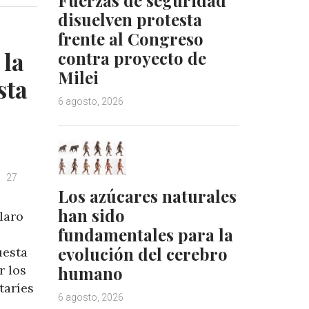
e
e
disuelven protesta
d
r
frente al Congreso
I
e
 la
contra proyecto de
n
s
Milei
t
sta
6 agosto, 2026
27
Los azúcares naturales
han sido
laro
fundamentales para la
evolución del cerebro
uesta
r los
humano
taríes
6 agosto, 2026