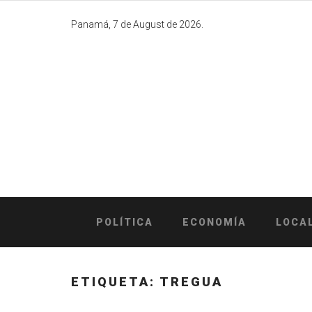
Skip
to
Panamá, 7 de August de 2026.
content
POLÍTICA
ECONOMÍA
LOCA
ETIQUETA:
TREGUA