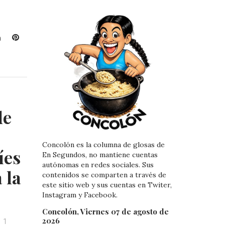
L
P
i
i
n
n
k
t
e
e
d
r
I
e
de
n
s
t
Concolón es la columna de glosas de
íes
En Segundos, no mantiene cuentas
autónomas en redes sociales. Sus
 la
contenidos se comparten a través de
este sitio web y sus cuentas en Twiter,
Instagram y Facebook.
Concolón, Viernes 07 de agosto de
2026
1