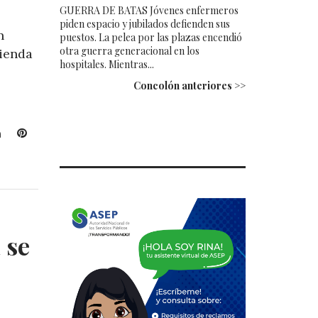
GUERRA DE BATAS Jóvenes enfermeros
piden espacio y jubilados defienden sus
n
puestos. La pelea por las plazas encendió
otra guerra generacional en los
ienda
hospitales. Mientras...
Concolón anteriores >>
L
P
i
i
n
n
k
t
e
e
d
r
I
e
 se
n
s
t