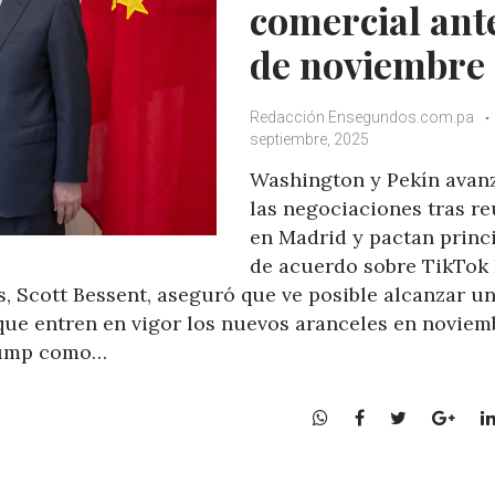
comercial ant
de noviembre
Redacción Ensegundos.com.pa
septiembre, 2025
Washington y Pekín avan
las negociaciones tras r
en Madrid y pactan princ
de acuerdo sobre TikTok 
, Scott Bessent, aseguró que ve posible alcanzar u
ue entren en vigor los nuevos aranceles en noviem
Trump como…
W
F
T
G
h
a
w
o
a
c
i
o
t
e
t
g