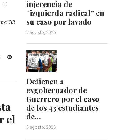
injerencia de
16
“izquierda radical” en
su caso por lavado
que 33
6 agosto, 2026
L
P
i
i
n
n
k
t
Detienen a
e
e
exgobernador de
d
r
Guerrero por el caso
I
e
sta
de los 43 estudiantes
n
s
t
de…
r el
6 agosto, 2026