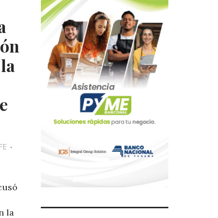
a
ión
 la
e
FE
cusó
n la