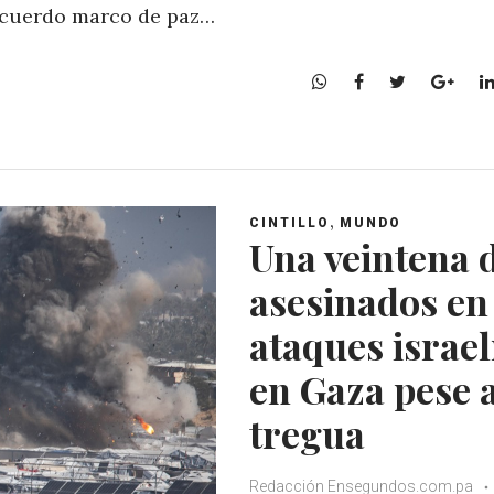
 acuerdo marco de paz…
W
F
T
G
h
a
w
o
a
c
i
o
t
e
t
g
s
b
t
l
A
o
e
e
,
CINTILLO
MUNDO
p
o
r
+
Una veintena 
p
k
asesinados en
ataques israel
en Gaza pese a
tregua
Redacción Ensegundos.com.pa