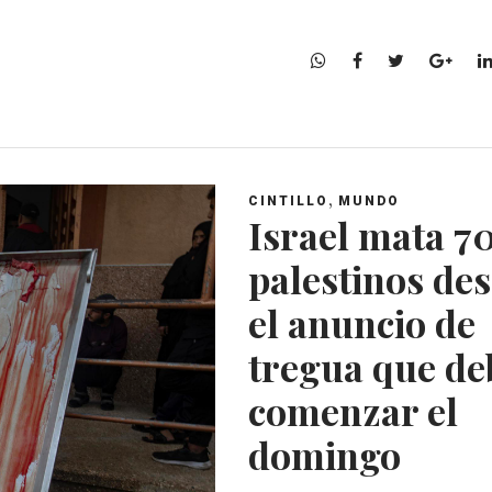
W
F
T
G
h
a
w
o
a
c
i
o
t
e
t
g
s
b
t
l
A
o
e
e
,
CINTILLO
MUNDO
p
o
r
+
Israel mata 7
p
k
palestinos de
el anuncio de
tregua que de
comenzar el
domingo