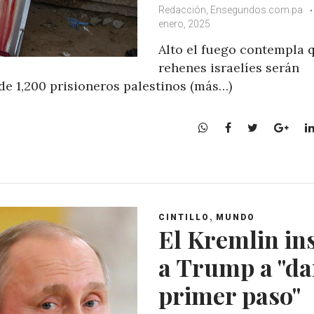
Redacción, Ensegundos.com.pa
enero, 2025
Alto el fuego contempla 
rehenes israelíes serán
de 1,200 prisioneros palestinos (más…)
W
F
T
G
h
a
w
o
a
c
i
o
t
e
t
g
s
b
t
l
A
o
e
e
,
CINTILLO
MUNDO
p
o
r
+
El Kremlin in
p
k
a Trump a "da
primer paso"