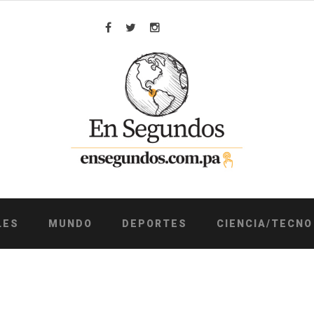
Facebook
Twitter
Instagram
LES
MUNDO
DEPORTES
CIENCIA/TECNO