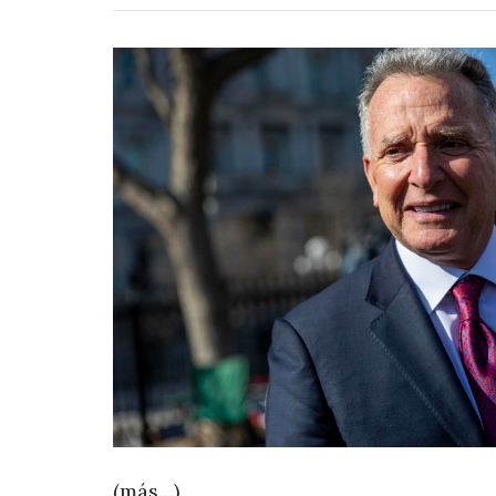
(más…)