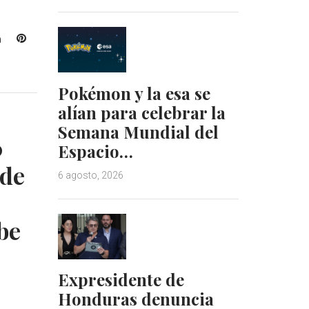
L
P
i
i
n
n
k
t
Pokémon y la esa se
e
e
alían para celebrar la
d
r
Semana Mundial del
I
e
0
Espacio…
n
s
t
sde
6 agosto, 2026
be
Expresidente de
Honduras denuncia