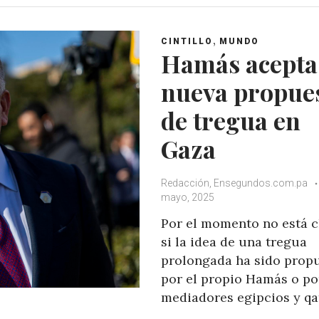
s
b
t
l
A
o
e
e
,
CINTILLO
MUNDO
p
o
r
+
Hamás acepta
p
k
nueva propue
de tregua en
Gaza
Redacción, Ensegundos.com.pa
mayo, 2025
Por el momento no está c
si la idea de una tregua
prolongada ha sido prop
por el propio Hamás o po
mediadores egipcios y qa