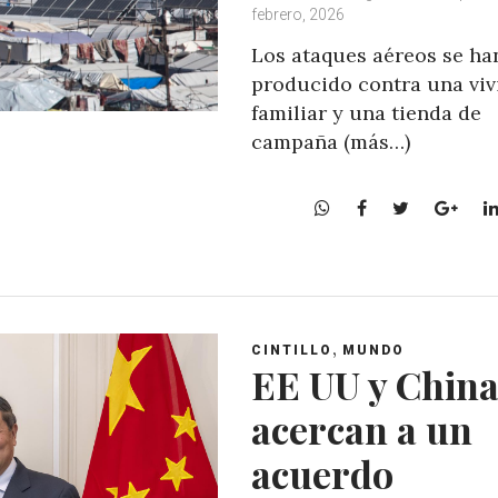
febrero, 2026
Los ataques aéreos se ha
producido contra una viv
familiar y una tienda de
campaña (más…)
W
F
T
G
h
a
w
o
a
c
i
o
t
e
t
g
s
b
t
l
A
o
e
e
,
CINTILLO
MUNDO
p
o
r
+
EE UU y China
p
k
acercan a un
acuerdo