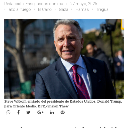
Redacción, Ensegundos.com.pa
27 mayo, 2025
alto al fuego
El Cairo
Gaza
Hamas
Tregua
Steve Witkoff, enviado del presidente de Estados Unidos, Donald Trump,
para Oriente Medio. EFE/Shawn Thew
WhatsApp
Facebook
Twitter
Google+
LinkedIn
Pinterest