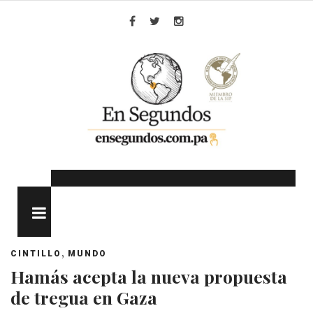
Skip
to
Facebook
Twitter
Instagram
content
MENU
,
CINTILLO
MUNDO
Hamás acepta la nueva propuesta
de tregua en Gaza