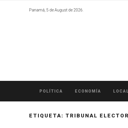
Skip
to
Panamá, 5 de August de 2026.
content
POLÍTICA
ECONOMÍA
LOCA
ETIQUETA:
TRIBUNAL ELECTOR