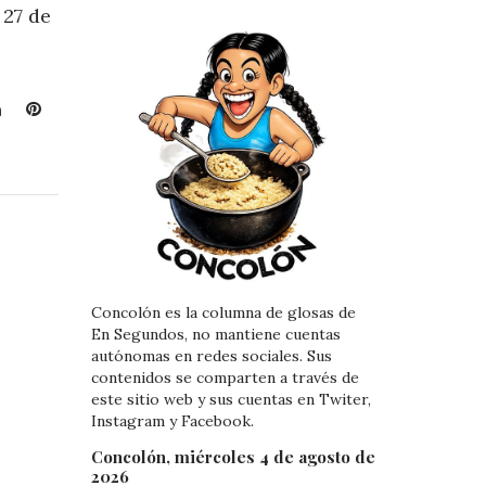
 27 de
L
P
i
i
n
n
k
t
e
e
d
r
I
e
n
s
t
Concolón es la columna de glosas de
En Segundos, no mantiene cuentas
autónomas en redes sociales. Sus
contenidos se comparten a través de
este sitio web y sus cuentas en Twiter,
Instagram y Facebook.
Concolón, miércoles 4 de agosto de
2026