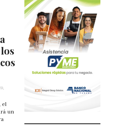
ra
 los
icos
o,
 el
drá un
ra