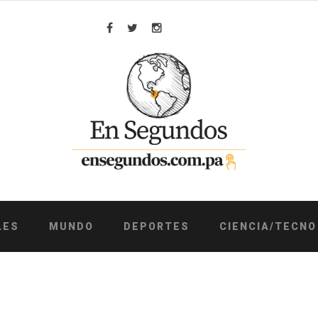
Facebook
Twitter
Instagram
LES
MUNDO
DEPORTES
CIENCIA/TECNO