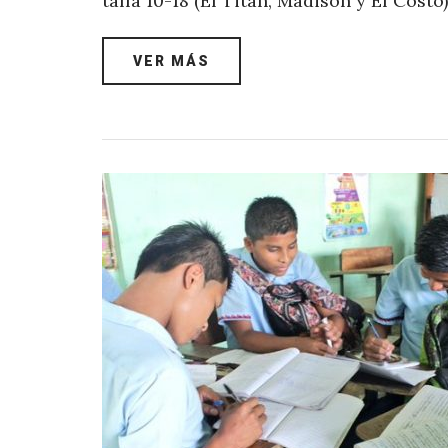
talla 10-18 (El Titán, Madison y El Costo
VER MÁS