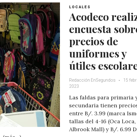
LOCALES
​​​​Acodeco reali
encuesta sobr
precios de
uniformes y
útiles escolar
Redacción EnSegundos
15 febr
2023
Las faldas para primaria 
secundaria tienen precio
entre B/. 3.99 (marca Ism
tallas del 4-16 (Oca Loca,
Albrook Mall) y B/. 6.99 