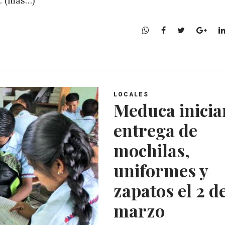
). (más…)
W
F
T
G
h
a
w
o
a
c
i
o
t
e
t
g
s
b
t
l
A
o
e
e
LOCALES
p
o
r
+
Meduca inicia
p
k
entrega de
mochilas,
uniformes y
zapatos el 2 d
marzo