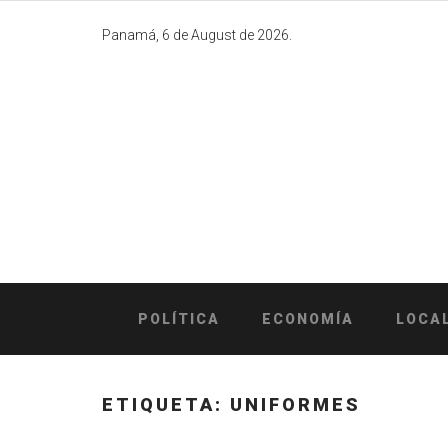
Skip
to
Panamá, 6 de August de 2026.
content
POLÍTICA
ECONOMÍA
LOCA
ETIQUETA:
UNIFORMES