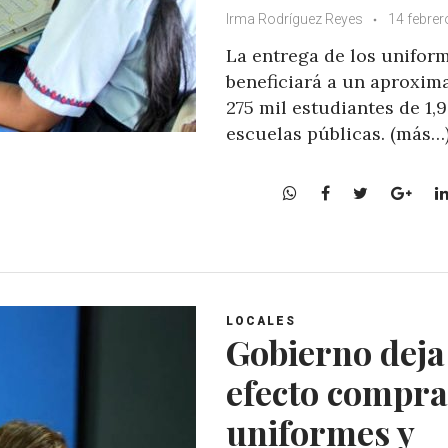
Irma Rodríguez Reyes
14 febrer
La entrega de los unifor
beneficiará a un aproxim
275 mil estudiantes de 1,
escuelas públicas. (más…
W
F
T
G
h
a
w
o
a
c
i
o
t
e
t
g
s
b
t
l
A
o
e
e
LOCALES
p
o
r
+
Gobierno deja
p
k
efecto compra
uniformes y