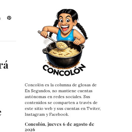
L
P
i
i
n
n
k
t
e
e
d
r
I
e
rá
n
s
t
Concolón es la columna de glosas de
En Segundos, no mantiene cuentas
autónomas en redes sociales. Sus
contenidos se comparten a través de
e
este sitio web y sus cuentas en Twiter,
Instagram y Facebook.
Concolón, jueves 6 de agosto de
2026