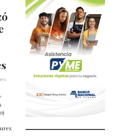
zó
e
es
ero,
y
s
o)
Durex