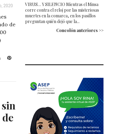
VIRUS… Y SILENCIO Mientras el Minsa
o, 2020
corre contra el reloj por las misteriosas
muertes en la comarca, en los pasillos
mes
preguntan quién dejó que la...
ado de
Concolón anteriores >>
900
)
L
P
i
i
n
n
k
t
e
e
d
r
I
e
 sin
n
s
t
 de