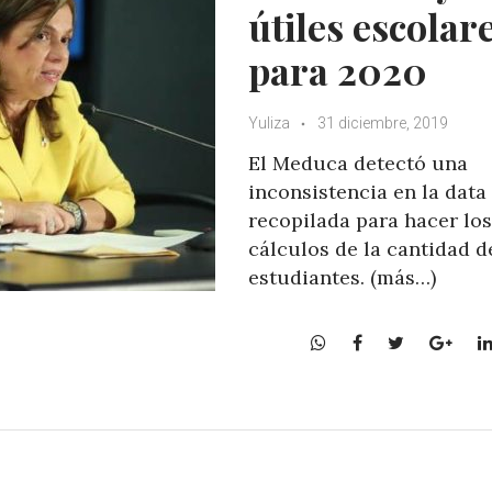
útiles escolar
para 2020
Yuliza
31 diciembre, 2019
El Meduca detectó una
inconsistencia en la data
recopilada para hacer los
cálculos de la cantidad d
estudiantes. (más…)
W
F
T
G
h
a
w
o
a
c
i
o
t
e
t
g
s
b
t
l
A
o
e
e