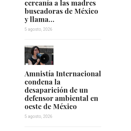
I
e
cercanía a las madres
n
s
buscadoras de México
t
y llama…
5 agosto, 2026
Amnistía Internacional
condena la
desaparición de un
defensor ambiental en
oeste de México
5 agosto, 2026