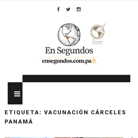
Skip
to
Facebook
Twitter
Instagram
content
MENU
ETIQUETA:
VACUNACIÓN CÁRCELES
PANAMÁ