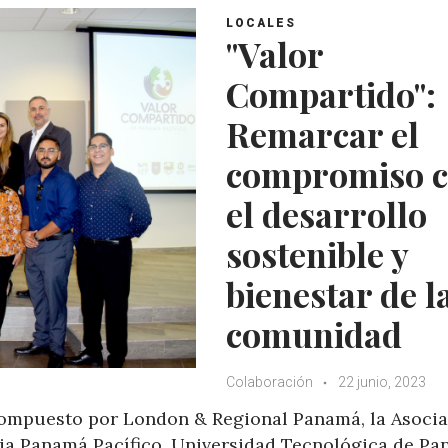
LOCALES
"Valor
Compartido":
Remarcar el
compromiso 
el desarrollo
sostenible y
bienestar de l
comunidad
Colaboración
22 junio, 2023
ompuesto por London & Regional Panamá, la Asoci
ia Panamá Pacífico, Universidad Tecnológica de Pa