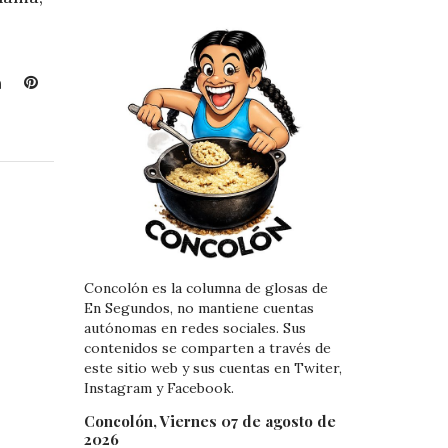
L
P
i
i
n
n
k
t
e
e
d
r
I
e
n
s
t
Concolón es la columna de glosas de
En Segundos, no mantiene cuentas
autónomas en redes sociales. Sus
contenidos se comparten a través de
este sitio web y sus cuentas en Twiter,
Instagram y Facebook.
Concolón, Viernes 07 de agosto de
2026