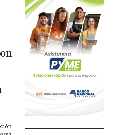
con
a
ación
namá,