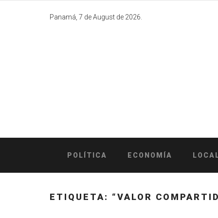
Skip
to
Panamá, 7 de August de 2026.
content
POLÍTICA
ECONOMÍA
LOCA
ETIQUETA:
“VALOR COMPARTI