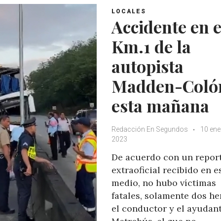
LOCALES
Accidente en e
Km.1 de la
autopista
Madden-Coló
esta mañana
Redacción En Segundos
10 ene
2023
De acuerdo con un repor
extraoficial recibido en e
medio, no hubo víctimas
fatales, solamente dos he
el conductor y el ayudant