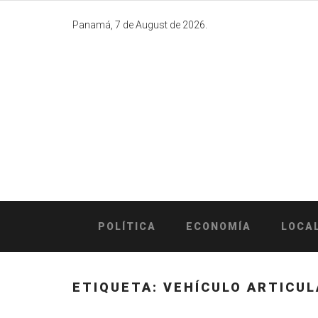
Skip
to
Panamá, 7 de August de 2026.
content
POLÍTICA
ECONOMÍA
LOCA
ETIQUETA:
VEHÍCULO ARTICU