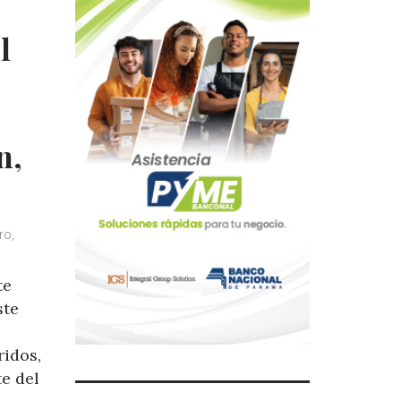
l
n,
ro,
te
ste
ridos,
e del