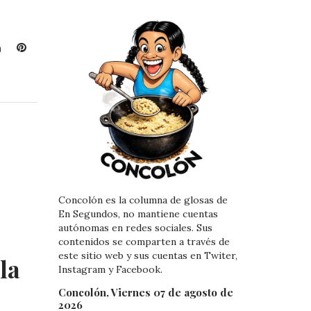
L
P
i
i
n
n
k
t
e
e
d
r
I
e
n
s
t
Concolón es la columna de glosas de
En Segundos, no mantiene cuentas
autónomas en redes sociales. Sus
contenidos se comparten a través de
este sitio web y sus cuentas en Twiter,
la
Instagram y Facebook.
Concolón, Viernes 07 de agosto de
2026