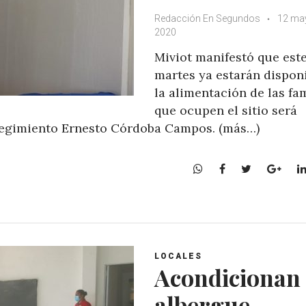
Redacción En Segundos
12 ma
2020
Miviot manifestó que est
martes ya estarán disponi
la alimentación de las fa
que ocupen el sitio será
regimiento Ernesto Córdoba Campos. (más…)
W
F
T
G
h
a
w
o
a
c
i
o
t
e
t
g
s
b
t
l
A
o
e
e
LOCALES
p
o
r
+
Acondicionan
p
k
albergue