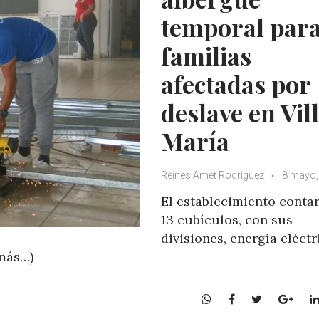
temporal par
familias
afectadas por
deslave en Vil
María
Reines Amet Rodriguez
8 mayo,
El establecimiento conta
13 cubículos, con sus
divisiones, energía eléctr
(más…)
W
F
T
G
h
a
w
o