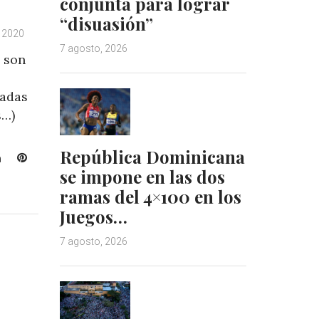
conjunta para lograr
“disuasión”
 2020
7 agosto, 2026
 son
cadas
s…)
República Dominicana
L
P
se impone en las dos
i
i
n
n
ramas del 4×100 en los
k
t
Juegos…
e
e
d
r
7 agosto, 2026
I
e
n
s
t