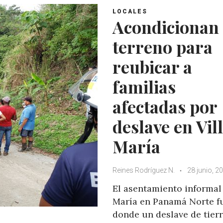
LOCALES
Acondicionan
terreno para
reubicar a
familias
afectadas por
deslave en Vil
María
Reines Rodríguez N.
28 junio, 2
El asentamiento informal 
María en Panamá Norte f
donde un deslave de tier