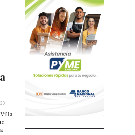
la
020
Villa
ue
ra