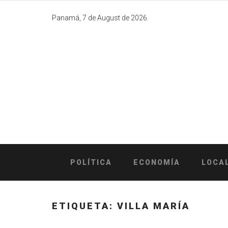
Skip
to
Panamá, 7 de August de 2026.
content
POLÍTICA
ECONOMÍA
LOCA
ETIQUETA:
VILLA MARÍA