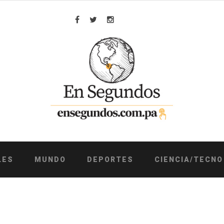
Facebook
Twitter
Instagram
LES
MUNDO
DEPORTES
CIENCIA/TECNO