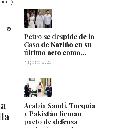
más…)
L
P
Petro se despide de la
i
i
n
n
Casa de Nariño en su
k
t
último acto como…
e
e
d
r
7 agosto, 2026
I
e
n
s
t
la
Arabia Saudí, Turquía
y Pakistán firman
lla
pacto de defensa