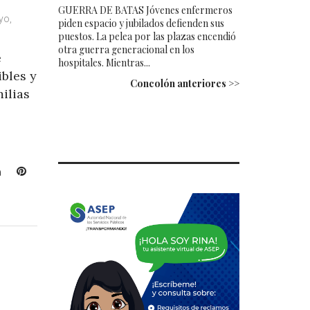
GUERRA DE BATAS Jóvenes enfermeros
yo,
piden espacio y jubilados defienden sus
puestos. La pelea por las plazas encendió
otra guerra generacional en los
e
hospitales. Mientras...
bles y
Concolón anteriores >>
milias
L
P
i
i
n
n
k
t
e
e
d
r
I
e
n
s
t