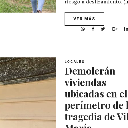
riesgo a deslizamiento. (
VER MÁS
W
F
T
G
h
a
w
o
a
c
i
o
t
e
t
g
s
b
t
l
A
o
e
e
LOCALES
Demolerán
p
o
r
+
p
k
viviendas
ubicadas en el
perímetro de 
tragedia de Vi
María