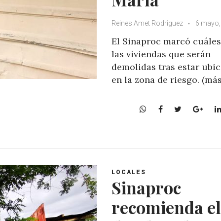
Reines Amet Rodriguez
6 mayo,
El Sinaproc marcó cuáles
las viviendas que serán
demolidas tras estar ubi
en la zona de riesgo. (má
W
F
T
G
h
a
w
o
a
c
i
o
t
e
t
g
s
b
t
l
A
o
e
e
LOCALES
p
o
r
+
Sinaproc
p
k
recomienda el