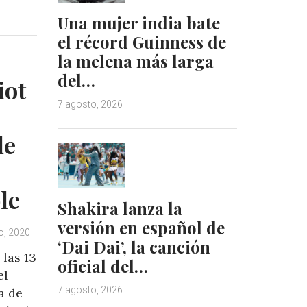
n
n
Una mujer india bate
k
t
el récord Guinness de
e
e
la melena más larga
d
r
I
e
del…
iot
n
s
7 agosto, 2026
t
de
le
Shakira lanza la
versión en español de
o, 2020
‘Dai Dai’, la canción
 las 13
oficial del…
el
7 agosto, 2026
a de