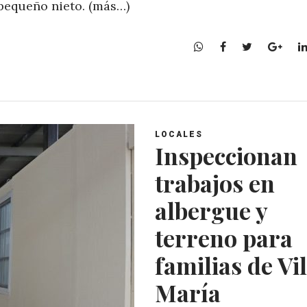
 pequeño nieto. (más…)
W
F
T
G
h
a
w
o
a
c
i
o
t
e
t
g
s
b
t
l
A
o
e
e
LOCALES
p
o
r
+
Inspeccionan
p
k
trabajos en
albergue y
terreno para
familias de Vil
María