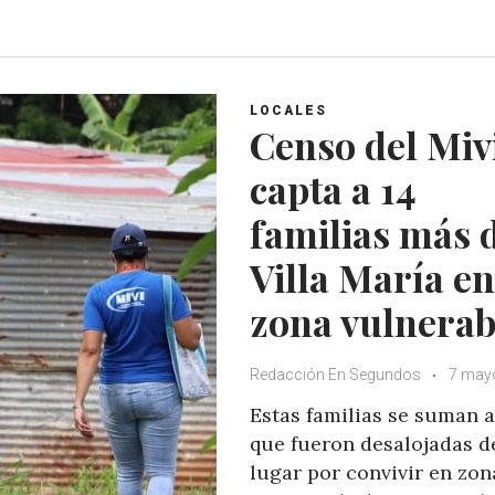
a
c
i
o
t
e
t
g
s
b
t
l
A
o
e
e
LOCALES
p
o
r
+
Censo del Miv
p
k
capta a 14
familias más 
Villa María en
zona vulnerab
Redacción En Segundos
7 may
Estas familias se suman a
que fueron desalojadas d
lugar por convivir en zon