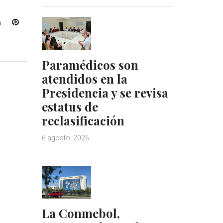
L
P
i
i
n
n
k
t
Paramédicos son
e
e
atendidos en la
d
r
Presidencia y se revisa
I
e
n
s
estatus de
t
reclasificación
6 agosto, 2026
La Conmebol,