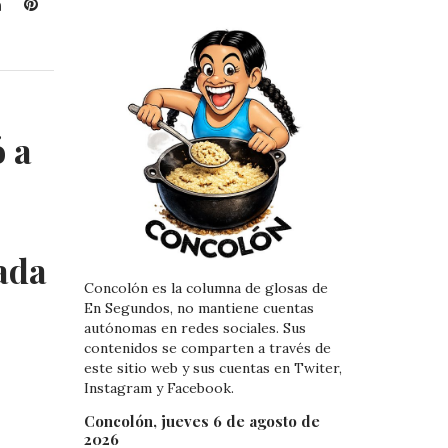
L
P
i
i
n
n
k
t
e
e
d
r
 a
I
e
n
s
t
ada
Concolón es la columna de glosas de
En Segundos, no mantiene cuentas
autónomas en redes sociales. Sus
contenidos se comparten a través de
este sitio web y sus cuentas en Twiter,
Instagram y Facebook.
Concolón, jueves 6 de agosto de
2026