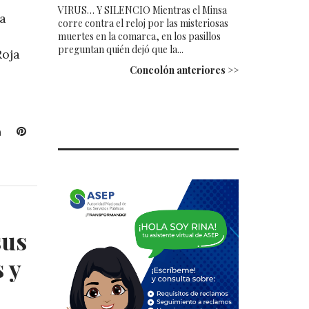
VIRUS… Y SILENCIO Mientras el Minsa
ra
corre contra el reloj por las misteriosas
muertes en la comarca, en los pasillos
preguntan quién dejó que la...
Roja
Concolón anteriores >>
L
P
i
i
n
n
k
t
e
e
d
r
I
e
sus
n
s
t
 y