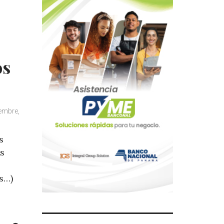
os
iembre,
s
os
s…)