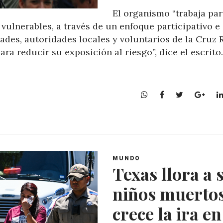
El organismo “trabaja pa
s vulnerables, a través de un enfoque participativo e
dades, autoridades locales y voluntarios de la Cruz 
a reducir su exposición al riesgo”, dice el escrito.
W
F
T
G
h
a
w
o
a
c
i
o
t
e
t
g
s
b
t
l
A
o
e
e
MUNDO
p
o
r
+
Texas llora a 
p
k
niños muertos
crece la ira en