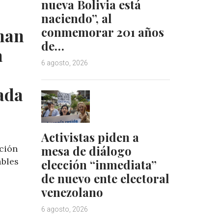
nueva Bolivia está
I
e
naciendo”, al
n
s
t
han
conmemorar 201 años
de…
a
6 agosto, 2026
ada
Activistas piden a
e
ación
mesa de diálogo
ables
elección “inmediata”
de nuevo ente electoral
venezolano
6 agosto, 2026