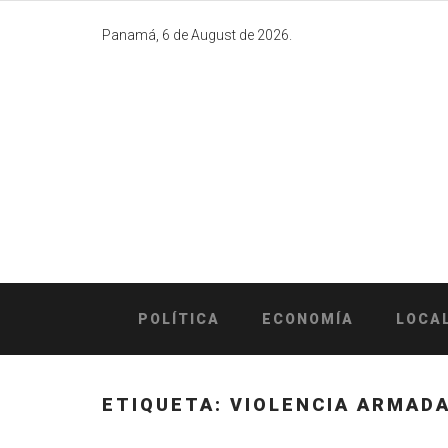
Skip
to
Panamá, 6 de August de 2026.
content
POLÍTICA
ECONOMÍA
LOCA
ETIQUETA:
VIOLENCIA ARMAD