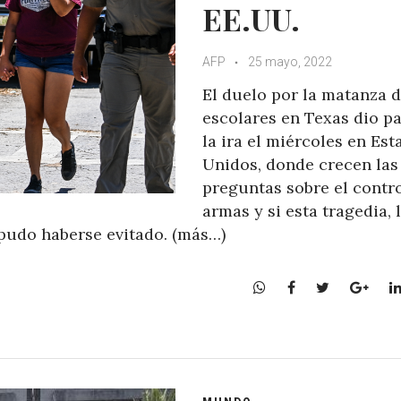
EE.UU.
AFP
25 mayo, 2022
El duelo por la matanza d
escolares en Texas dio p
la ira el miércoles en Est
Unidos, donde crecen las
preguntas sobre el contr
armas y si esta tragedia, 
 pudo haberse evitado. (más…)
W
F
T
G
h
a
w
o
a
c
i
o
t
e
t
g
s
b
t
l
A
o
e
e