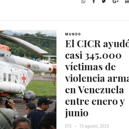
W
F
T
G
h
a
w
o
a
c
i
o
t
e
t
g
s
b
t
l
A
o
e
e
MUNDO
El CICR ayudó
p
o
r
+
p
k
casi 345.000
víctimas de
violencia arm
en Venezuela
entre enero y
junio
EFE
10 agosto, 2023