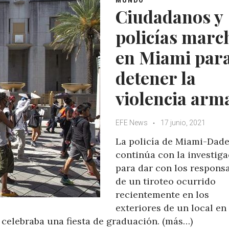
MUNDO
p
o
r
+
Ciudadanos y
p
k
policías marc
en Miami par
detener la
violencia arm
EFE News
17 junio, 2021
La policía de Miami-Dad
continúa con la investig
para dar con los respons
de un tiroteo ocurrido
recientemente en los
exteriores de un local en
 celebraba una fiesta de graduación. (más…)