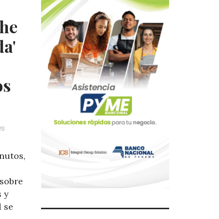
The
a'
os
es
nutos,
 sobre
s y
d se