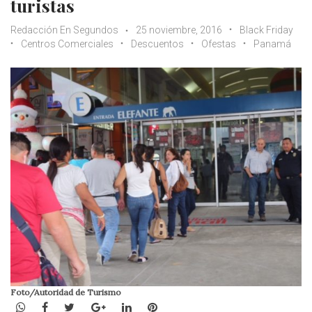
turistas
Redacción En Segundos
25 noviembre, 2016
Black Friday
Centros Comerciales
Descuentos
Ofestas
Panamá
Foto/Autoridad de Turismo
WhatsApp
Facebook
Twitter
Google+
LinkedIn
Pinterest