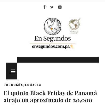
Skip
to
Facebook
Twitter
Instagram
content
MENU
,
ECONOMÍA
LOCALES
El quinto Black Friday de Panamá
atrajo un aproximado de 20,000