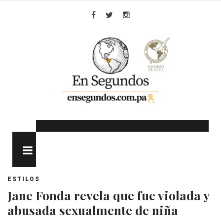
Skip
to
Facebook
Twitter
Instagram
content
MENU
ESTILOS
Jane Fonda revela que fue violada y
abusada sexualmente de niña