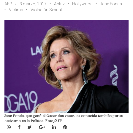
AFP
3 marzo, 2017
Actriz
Hollywood
Jane Fonda
Víctima
Violación Sexual
Jane Fonda, que ganó el Óscar dos veces, es conocida también por su
activismo en la Política. Foto/AFP
WhatsApp
Facebook
Twitter
Google+
LinkedIn
Pinterest