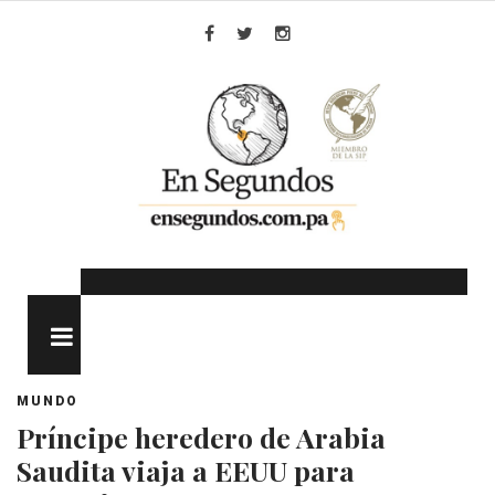
Skip
to
Facebook
Twitter
Instagram
content
MENU
MUNDO
Príncipe heredero de Arabia
Saudita viaja a EEUU para