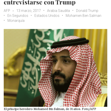
entrevistarse con Trump
AFP
13 marzo, 2017
Arabia Saudita
Donald Trump
En Segundos
Estados Unidos
Mohamen Ben Salman
Monarquía
El príncipe heredero Mohamed Bin Salman, de 31 años. Foto/AFP