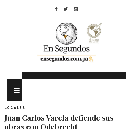
Skip
to
Facebook
Twitter
Instagram
content
MENU
LOCALES
Juan Carlos Varela defiende sus
obras con Odebrecht