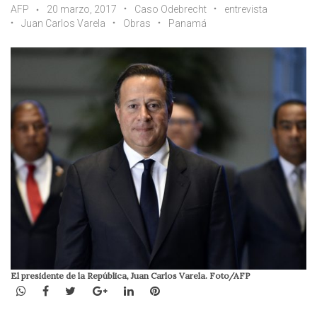
AFP
20 marzo, 2017
Caso Odebrecht
entrevista
Juan Carlos Varela
Obras
Panamá
El presidente de la República, Juan Carlos Varela. Foto/AFP
WhatsApp
Facebook
Twitter
Google+
LinkedIn
Pinterest