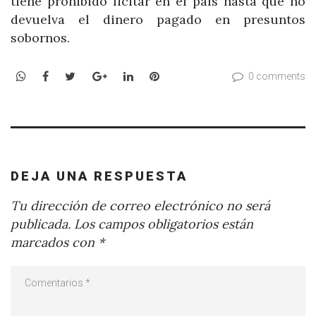
tiene prohibido licitar en el país hasta que no
devuelva el dinero pagado en presuntos
sobornos.
WhatsApp
Facebook
Twitter
Google+
LinkedIn
Pinterest
0 comments
DEJA UNA RESPUESTA
Tu dirección de correo electrónico no será
publicada.
Los campos obligatorios están
marcados con
*