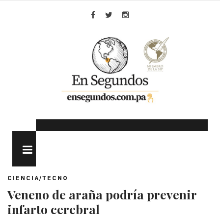
Skip
to
Facebook
Twitter
Instagram
content
MENU
CIENCIA/TECNO
Veneno de araña podría prevenir
infarto cerebral