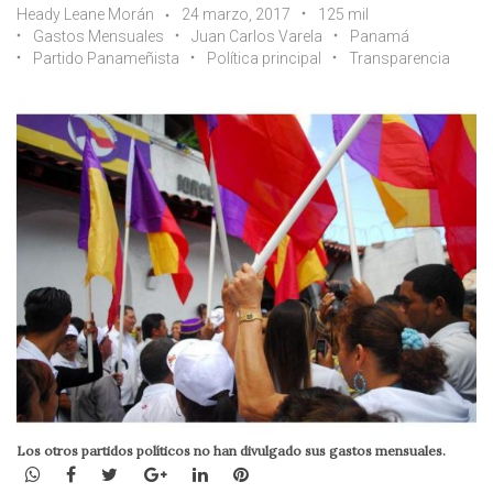
Heady Leane Morán
24 marzo, 2017
125 mil
Gastos Mensuales
Juan Carlos Varela
Panamá
Partido Panameñista
Política principal
Transparencia
Los otros partidos políticos no han divulgado sus gastos mensuales.
WhatsApp
Facebook
Twitter
Google+
LinkedIn
Pinterest