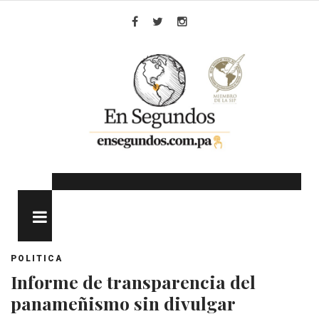
Skip
to
Facebook
Twitter
Instagram
content
MENU
POLITICA
Informe de transparencia del
panameñismo sin divulgar