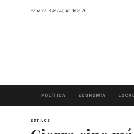
Skip
to
Panamá, 8 de August de 2026.
content
POLÍTICA
ECONOMÍA
LOCA
ESTILOS