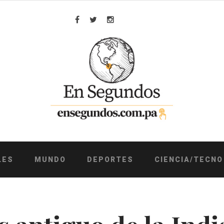
Facebook
Twitter
Instagram
LES
MUNDO
DEPORTES
CIENCIA/TECNO