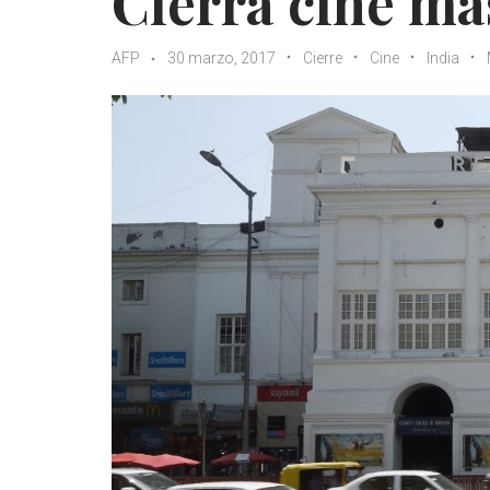
Cierra cine má
AFP
30 marzo, 2017
Cierre
Cine
India