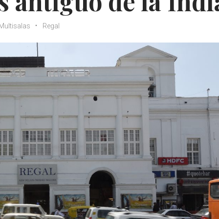
s antiguo de la Indi
Multisalas
Regal