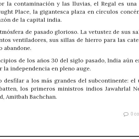
r la contaminación y las lluvias, el Regal es una 
ught Place, la gigantesca plaza en círculos concén
zón de la capital india.
atmósfera de pasado glorioso. La vetustez de sus sa
tos ventiladores, sus sillas de hierro para las cat
lo abandone.
cipios de los años 30 del siglo pasado, India aún 
or la independencia en pleno auge.
io desfilar a los más grandes del subcontinente: el
tbatten, los primeros ministros indios Jawahrlal N
od, Amitbah Bachchan.
0 c