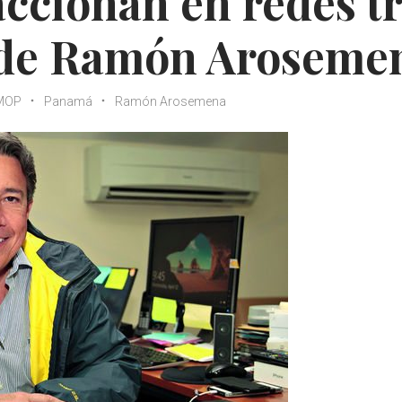
ccionan en redes t
 de Ramón Aroseme
MOP
Panamá
Ramón Arosemena