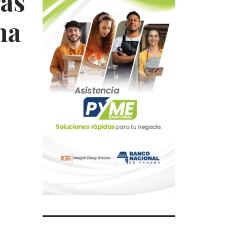
ras
na