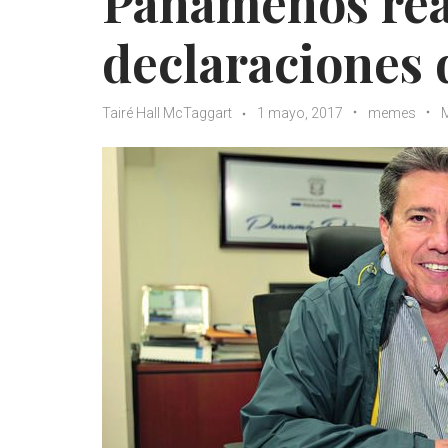
Panameños rea
declaraciones
Tairé Hall McTaggart
1 mayo, 2017
memes