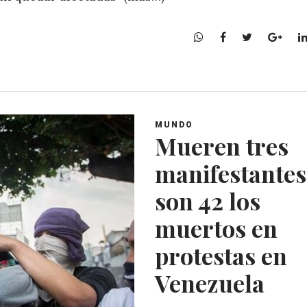
W
F
T
G
h
a
w
o
a
c
i
o
t
e
t
g
s
b
t
l
A
o
e
e
MUNDO
p
o
r
+
Mueren tres
p
k
manifestantes
son 42 los
muertos en
protestas en
Venezuela