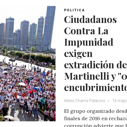
A
o
e
e
POLITICA
p
o
r
+
Ciudadanos
p
k
Contra La
Impunidad
exigen
extradición de
Martinelli y "0
encubrimient
Alexis Charris Palacios
16 mayo
El grupo organizado des
finales de 2016 en rechazo
corrupción advierte que 