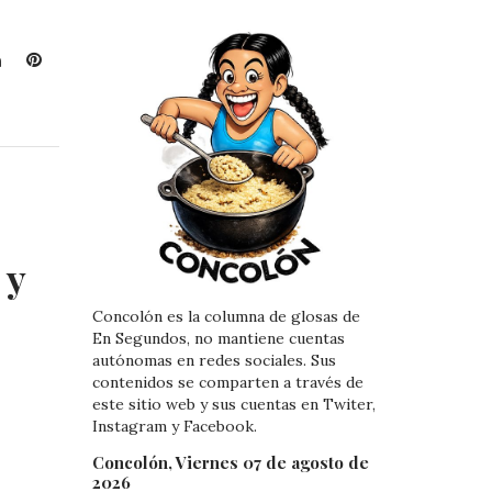
L
P
i
i
n
n
k
t
e
e
d
r
I
e
n
s
t
 y
Concolón es la columna de glosas de
En Segundos, no mantiene cuentas
autónomas en redes sociales. Sus
contenidos se comparten a través de
este sitio web y sus cuentas en Twiter,
Instagram y Facebook.
Concolón, Viernes 07 de agosto de
2026