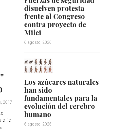
disuelven protesta
d
r
I
e
frente al Congreso
n
s
contra proyecto de
t
Milei
6 agosto, 2026
"
Los azúcares naturales
o
han sido
fundamentales para la
, 2017
evolución del cerebro
de
humano
 a la
6 agosto, 2026
la