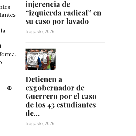
injerencia de
ntes
“izquierda radical” en
tantes
su caso por lavado
 la
6 agosto, 2026
l
forma.
o
Detienen a
exgobernador de
L
P
Guerrero por el caso
i
i
n
n
de los 43 estudiantes
k
t
de…
e
e
d
r
6 agosto, 2026
I
e