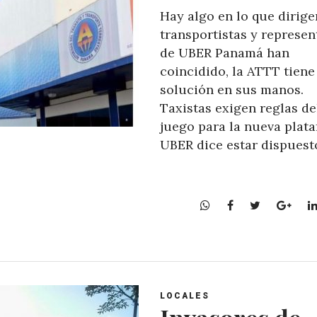
Hay algo en lo que dirige
transportistas y represen
de UBER Panamá han
coincidido, la ATTT tiene
solución en sus manos.
Taxistas exigen reglas de
juego para la nueva plata
UBER dice estar dispuest
W
F
T
G
h
a
w
o
a
c
i
o
t
e
t
g
s
b
t
l
A
o
e
e
LOCALES
p
o
r
+