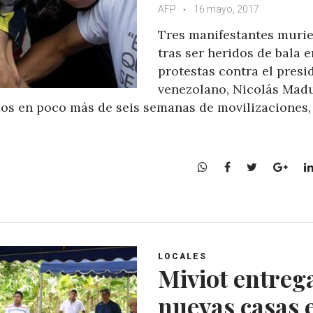
AFP
16 mayo, 2017
Tres manifestantes muri
tras ser heridos de bala e
protestas contra el presi
venezolano, Nicolás Mad
cidos en poco más de seis semanas de movilizaciones,
W
F
T
G
h
a
w
o
a
c
i
o
t
e
t
g
s
b
t
l
A
o
e
e
LOCALES
p
o
r
+
Miviot entrega
p
k
nuevas casas 