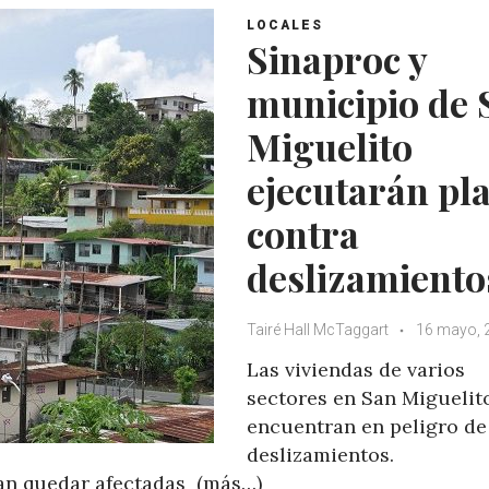
LOCALES
Sinaproc y
municipio de 
Miguelito
ejecutarán pl
contra
deslizamiento
Tairé Hall McTaggart
16 mayo, 
Las viviendas de varios
sectores en San Miguelit
encuentran en peligro de
deslizamientos.
an quedar afectadas (más…)