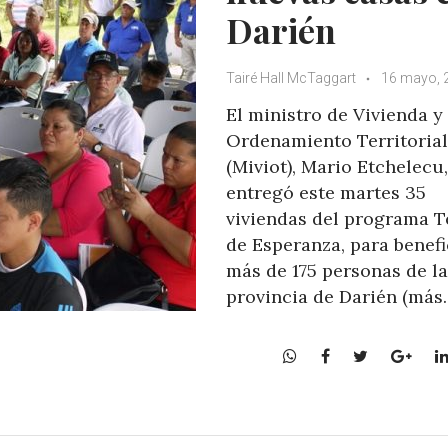
Darién
Tairé Hall McTaggart
16 mayo, 
El ministro de Vivienda y
Ordenamiento Territorial
(Miviot), Mario Etchelecu,
entregó este martes 35
viviendas del programa 
de Esperanza, para benefi
más de 175 personas de la
provincia de Darién (más
W
F
T
G
h
a
w
o
a
c
i
o
t
e
t
g
s
b
t
l