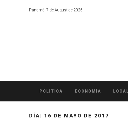
Skip
to
Panamá, 7 de August de 2026.
content
POLÍTICA
ECONOMÍA
LOCA
DÍA:
16 DE MAYO DE 2017