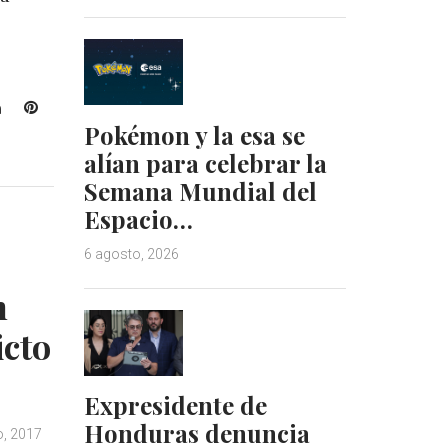
L
P
Pokémon y la esa se
i
i
n
n
alían para celebrar la
k
t
Semana Mundial del
e
e
Espacio…
d
r
I
e
6 agosto, 2026
n
s
t
n
icto
Expresidente de
Honduras denuncia
, 2017