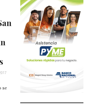
San
an
s
2017
o se