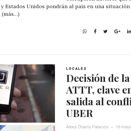
l y Estados Unidos pondrán al país en una situación
o (más…)
W
F
T
G
h
a
w
o
a
c
i
o
t
e
t
g
s
b
t
l
A
o
e
e
LOCALES
p
o
r
+
Decisión de la
p
k
ATTT, clave e
salida al confl
UBER
Alexis Charris Palacios
16 mayo