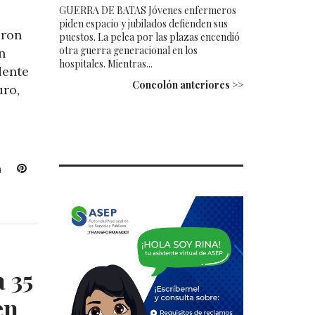
GUERRA DE BATAS Jóvenes enfermeros
piden espacio y jubilados defienden sus
eron
puestos. La pelea por las plazas encendió
otra guerra generacional en los
n
hospitales. Mientras...
dente
Concolón anteriores >>
uro,
L
P
i
i
n
n
k
t
e
e
d
r
I
e
 35
n
s
t
en