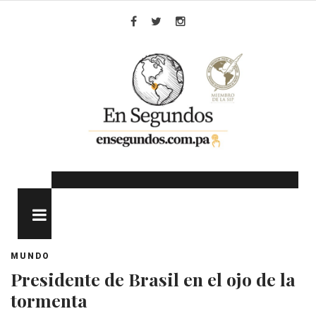
Skip
to
Facebook
Twitter
Instagram
content
MENU
MUNDO
Presidente de Brasil en el ojo de la
tormenta