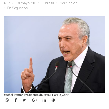
AFP
19 mayo, 2017
Brasil
Corrupción
En Segundos
Michel Temer Presidente de Brasil FOTO /AFP
WhatsApp
Facebook
Twitter
Google+
LinkedIn
Pinterest