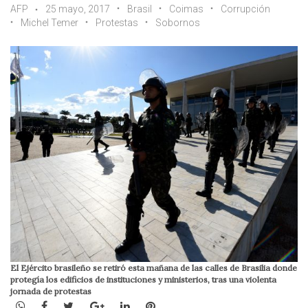
AFP
25 mayo, 2017
Brasil
Coimas
Corrupción
Michel Temer
Protestas
Sobornos
El Ejército brasileño se retiró esta mañana de las calles de Brasilia donde
protegía los edificios de instituciones y ministerios, tras una violenta
jornada de protestas
WhatsApp
Facebook
Twitter
Google+
LinkedIn
Pinterest