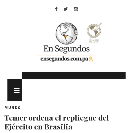
Skip
to
Facebook
Twitter
Instagram
content
MENU
MUNDO
Temer ordena el repliegue del
Ejército en Brasilia