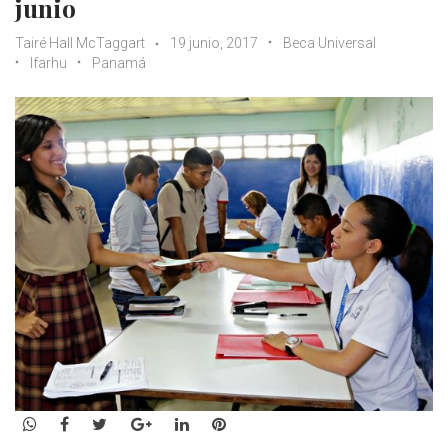
junio
Tairé Hall McTaggart
19 junio, 2017
Beca Universal
Ifarhu
Panamá
WhatsApp
Facebook
Twitter
Google+
LinkedIn
Pinterest