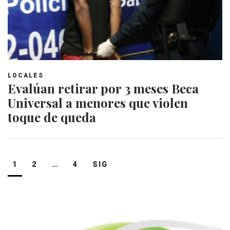
LOCALES
Evalúan retirar por 3 meses Beca
Universal a menores que violen
toque de queda
Navegación
1
2
…
4
SIG
de
entradas