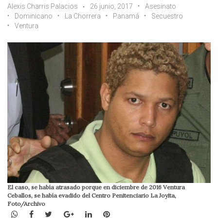
Alexis Charris Palacios
26 junio, 2017
Asesinato
Dominicano
La Chorrera
Panamá
Secuestro
Ventura
El caso, se había atrasado porque en diciembre de 2016 Ventura
Ceballos, se había evadido del Centro Penitenciario La Joyita,
Foto/Archivo
WhatsApp
Facebook
Twitter
Google+
LinkedIn
Pinterest