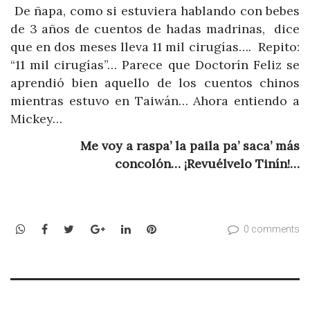
De ñapa, como si estuviera hablando con bebes
de 3 años de cuentos de hadas madrinas, dice
que en dos meses lleva 11 mil cirugías…. Repito:
“11 mil cirugías”… Parece que Doctorín Feliz se
aprendió bien aquello de los cuentos chinos
mientras estuvo en Taiwán… Ahora entiendo a
Mickey…
Me voy a raspa’ la paila pa’ saca’ más
concolón… ¡Revuélvelo Tinín!…
WhatsApp
Facebook
Twitter
Google+
LinkedIn
Pinterest
0 comments