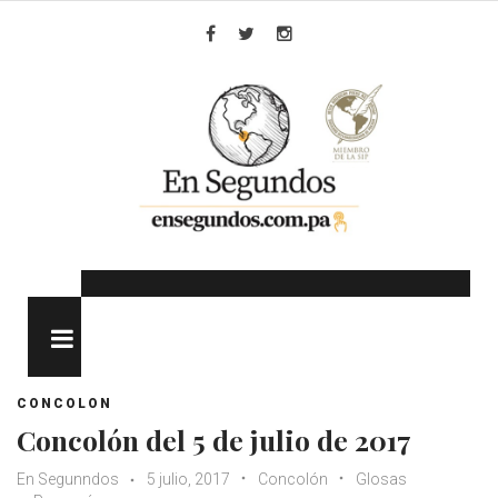
Skip
to
Facebook
Twitter
Instagram
content
MENU
CONCOLON
Concolón del 5 de julio de 2017
En Segunndos
5 julio, 2017
Concolón
Glosas