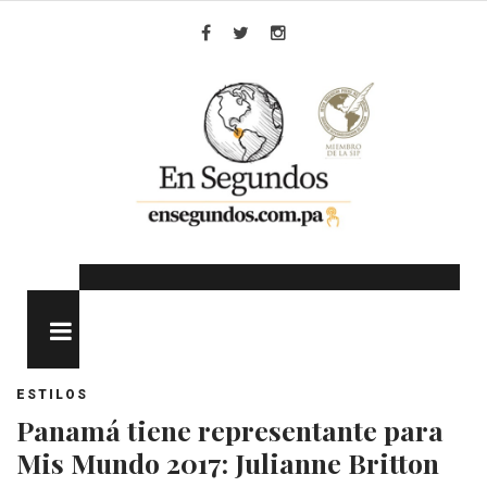
Skip
to
Facebook
Twitter
Instagram
content
MENU
ESTILOS
Panamá tiene representante para
Mis Mundo 2017: Julianne Britton