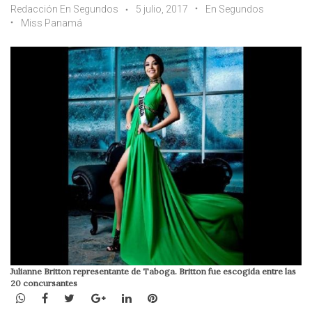
Redacción En Segundos
5 julio, 2017
En Segundos
Miss Panamá
Julianne Britton representante de Taboga. Britton fue escogida entre las
20 concursantes
WhatsApp
Facebook
Twitter
Google+
LinkedIn
Pinterest