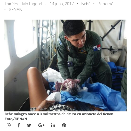
Tairé Hall McTaggart
14 julio, 2017
Bebé
Panamá
SENAN
Bebe milagro nace a 3 mil metros de altura en avioneta del Senan.
Foto/SENAN
WhatsApp
Facebook
Twitter
Google+
LinkedIn
Pinterest