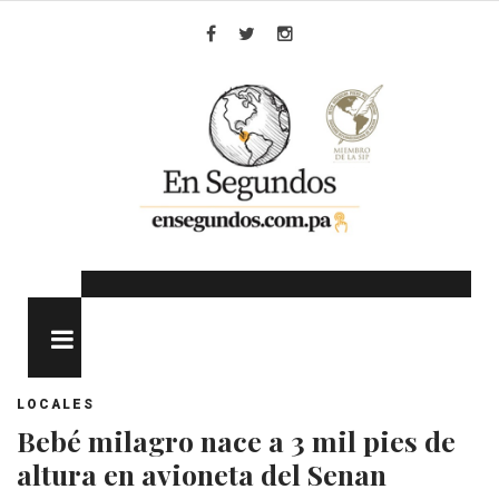
Skip
to
Facebook
Twitter
Instagram
content
MENU
LOCALES
Bebé milagro nace a 3 mil pies de
altura en avioneta del Senan