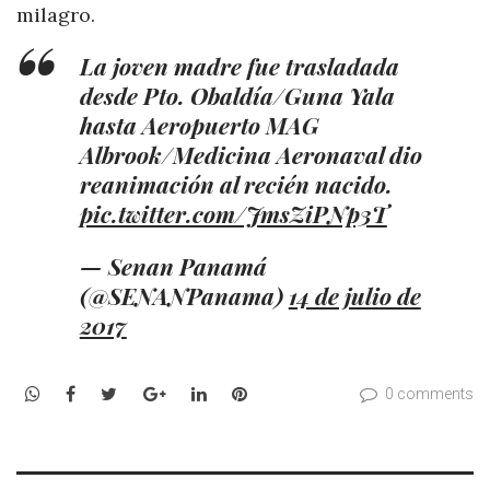
milagro.
La joven madre fue trasladada
desde Pto. Obaldía/Guna Yala
hasta Aeropuerto MAG
Albrook/Medicina Aeronaval dio
reanimación al recién nacido.
pic.twitter.com/JmsZiPNp3T
— Senan Panamá
(@SENANPanama)
14 de julio de
2017
WhatsApp
Facebook
Twitter
Google+
LinkedIn
Pinterest
0 comments