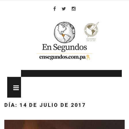
Skip
to
Facebook
Twitter
Instagram
content
MENU
DÍA:
14 DE JULIO DE 2017