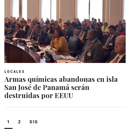
LOCALES
Armas químicas abandonas en isla
San José de Panamá serán
destruidas por EEUU
Navegación
1
2
SIG
de