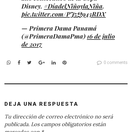
Disney.
#DíadelNiñoylaNiña
.
pic.twitter.com/PJzQ943RDX
— Primera Dama Panamá
(@PrimeraDamaPma)
16 de julio
de 2017
WhatsApp
Facebook
Twitter
Google+
LinkedIn
Pinterest
0 comments
DEJA UNA RESPUESTA
Tu dirección de correo electrónico no será
publicada.
Los campos obligatorios están
marcados con
*