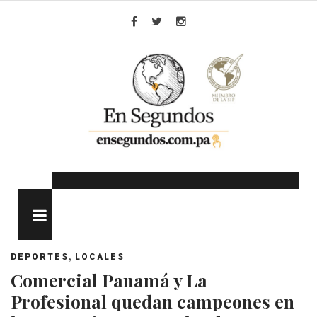
Skip
to
Facebook
Twitter
Instagram
content
MENU
,
DEPORTES
LOCALES
Comercial Panamá y La
Profesional quedan campeones en