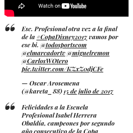
Esc. Profesional otra vez a la final
de la
#CopaDisney2017
vamos por
ese bi.
@todosportscom
@elmarcadortv
@miguelremon
@CarlosWOtero
pic.twitter.com/KZxZ0djCFe
— Oscar Arosemena
(@kareta_88)
15 de julio de 2017
Felicidades a la Escuela
Profesional Isabel Herrera
Obaldía, campeones por segundo
año consecutivo de la Copa