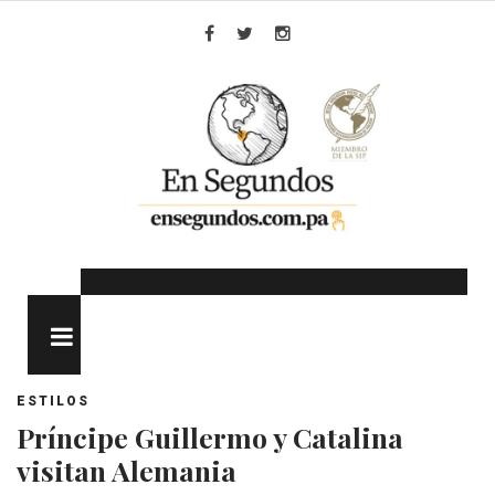
Skip
to
Facebook
Twitter
Instagram
content
MENU
ESTILOS
Príncipe Guillermo y Catalina
visitan Alemania