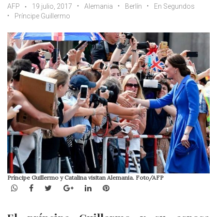
AFP
19 julio, 2017
Alemania
Berlín
En Segundos
Príncipe Guillermo
Príncipe Guillermo y Catalina visitan Alemania. Foto/AFP
WhatsApp
Facebook
Twitter
Google+
LinkedIn
Pinterest